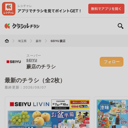
埼玉県
蕨市
SEIYU 蕨店
スーパー
SEIYU
フォロー
蕨店のチラシ
最新のチラシ（全2枚）
最終更新：2026/08/07