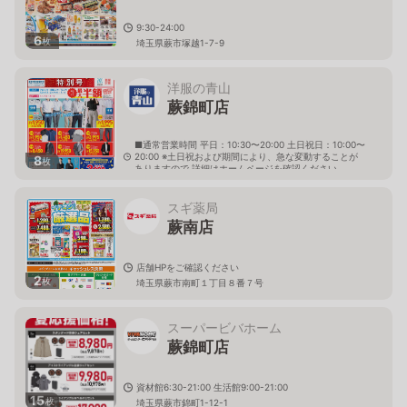
9:30-24:00
6
枚
埼玉県蕨市塚越1-7-9
洋服の青山
蕨錦町店
■通常営業時間 平日：10:30〜20:00 土日祝日：10:00〜
20:00 ※土日祝および期間により、急な変動することが
8
枚
ありますので 詳細はホームページを確認ください
埼玉県蕨市錦町一丁目2番25号
スギ薬局
蕨南店
店舗HPをご確認ください
2
枚
埼玉県蕨市南町１丁目８番７号
スーパービバホーム
蕨錦町店
資材館6:30-21:00 生活館9:00-21:00
15
枚
埼玉県蕨市錦町1-12-1