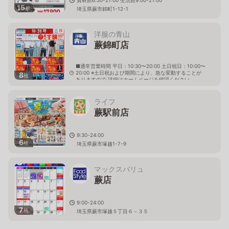
15
枚
埼玉県蕨市錦町1-12-1
洋服の青山
蕨錦町店
■通常営業時間 平日：10:30〜20:00 土日祝日：10:00〜
20:00 ※土日祝および期間により、急な変動することが
8
枚
ありますので 詳細はホームページを確認ください
埼玉県蕨市錦町一丁目2番25号
ライフ
蕨駅前店
9:30-24:00
6
枚
埼玉県蕨市塚越1-7-9
マックスバリュ
蕨店
9:00-24:00
7
枚
埼玉県蕨市塚越５丁目６－３５