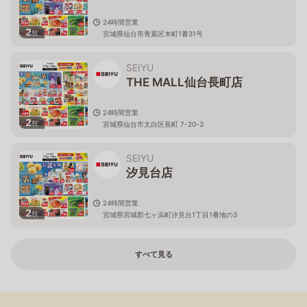
24時間営業
2
枚
宮城県仙台市青葉区木町1番31号
SEIYU
THE MALL仙台長町店
24時間営業
2
枚
宮城県仙台市太白区長町 7-20-3
SEIYU
汐見台店
24時間営業
2
枚
宮城県宮城郡七ヶ浜町汐見台1丁目1番地の3
すべて見る