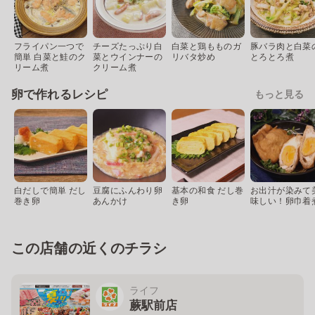
フライパン一つで
チーズたっぷり白
白菜と鶏もものガ
豚バラ肉と白菜
簡単 白菜と鮭のク
菜とウインナーの
リバタ炒め
とろとろ煮
リーム煮
クリーム煮
卵で作れるレシピ
もっと見る
白だしで簡単 だし
豆腐にふんわり卵
基本の和食 だし巻
お出汁が染みて
巻き卵
あんかけ
き卵
味しい！卵巾着
この店舗の近くのチラシ
ライフ
蕨駅前店