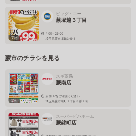
ビッグ・エー
蕨塚越３丁目
4:00～26:00
7
枚
埼玉県蕨市塚越3-5-5
蕨市のチラシを見る
スギ薬局
蕨南店
店舗HPをご確認ください
2
枚
埼玉県蕨市南町１丁目８番７号
スーパービバホーム
蕨錦町店
資材館6:30-21:00 生活館9:00-21:00