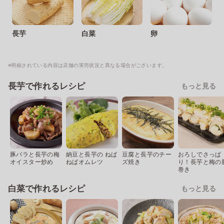
長芋
白菜
卵
※明細されている内容は店舗の実売状況と異なる場合がございます。
長芋で作れるレシピ
もっと見る
豚バラと長芋の梅
納豆と長芋の ねば
豆腐と長芋のチー
おろしでさっぱ
オイスター炒め
ねばオムレツ
ズ焼き
り！長芋と梅の
巻き
白菜で作れるレシピ
もっと見る