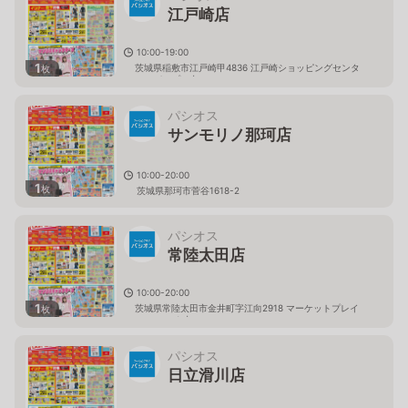
江戸崎店
10:00-19:00
1
茨城県稲敷市江戸崎甲4836 江戸崎ショッピングセンタ
枚
ー（パンプ）内
パシオス
サンモリノ那珂店
10:00-20:00
1
枚
茨城県那珂市菅谷1618-2
パシオス
常陸太田店
10:00-20:00
1
茨城県常陸太田市金井町字江向2918 マーケットプレイ
枚
ス フェスタ内
パシオス
日立滑川店