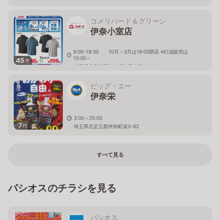
コメリハード＆グリーン
伊奈小室店
9:00-19:30 10月～3月は19:00閉店 ※灯油販売は
10:00～
45
枚
埼玉県北足立郡伊奈町大字小室5644-1
ビッグ・エー
伊奈栄
3:00～25:00
7
枚
埼玉県北足立郡伊奈町栄3-82
すべて見る
パシオスのチラシを見る
パシオス