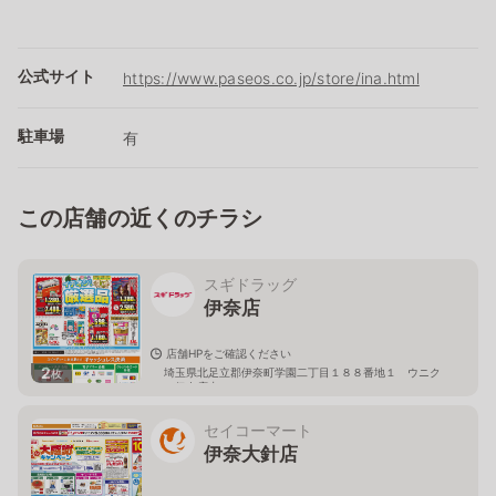
公式サイト
https://www.paseos.co.jp/store/ina.html
駐車場
有
この店舗の近くのチラシ
スギドラッグ
伊奈店
店舗HPをご確認ください
2
埼玉県北足立郡伊奈町学園二丁目１８８番地１ ウニク
枚
ス伊奈店内
セイコーマート
伊奈大針店