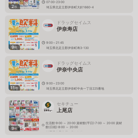
07:00-23:00
2
枚
埼玉県北足立郡伊奈町大針1660-4
ドラッグセイムス
伊奈寿店
9:00～21:45
9
枚
埼玉県北足立郡伊奈町寿3-130
ドラッグセイムス
伊奈中央店
9:00～23:00
11
枚
埼玉県北足立郡伊奈町中央一丁目225番地
セキチュー
上尾店
生活館:9:00 ～ 20:00 資材館(平日):7:00 ～ 20:00 資材
館(日祝):8:00 ～ 20:00
9
枚
埼玉県上尾市須ケ谷1-240