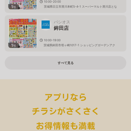
10:00-20:00
1
茨城県日立市滑川本町5-4-1 スーパーマルト滑川店とな
枚
り
パシオス
鉾田店
10:00-19:00
1
茨城県鉾田市塔ヶ崎1017-1 ショッピングガーデンアク
枚
ロス内
すべて見る