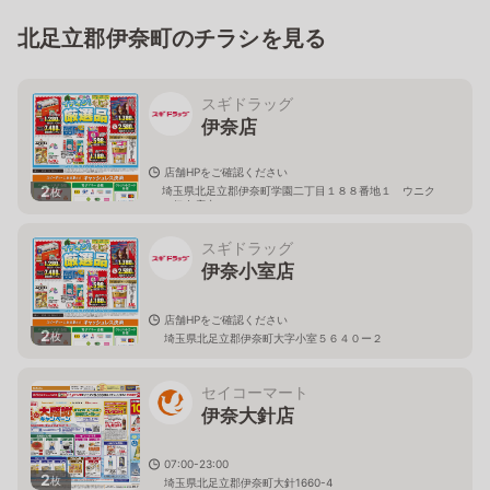
北足立郡伊奈町のチラシを見る
スギドラッグ
伊奈店
店舗HPをご確認ください
2
埼玉県北足立郡伊奈町学園二丁目１８８番地１ ウニク
枚
ス伊奈店内
スギドラッグ
伊奈小室店
店舗HPをご確認ください
2
枚
埼玉県北足立郡伊奈町大字小室５６４０ー２
セイコーマート
伊奈大針店
07:00-23:00
2
枚
埼玉県北足立郡伊奈町大針1660-4