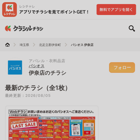
埼玉県
北足立郡伊奈町
パシオス 伊奈店
アパレル・衣料品店
パシオス
フォロー
伊奈店のチラシ
最新のチラシ（全1枚）
最終更新：2026/08/05