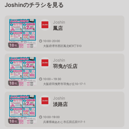
Joshinのチラシを見る
Joshin
鳳店
10:00-20:00
18
枚
大阪府堺市西区鳳北町9丁510
Joshin
羽曳が丘店
10:00～19:30
18
枚
大阪府羽曳野市羽曳が丘10-17-1
Joshin
淡路店
10:00-19:00
18
枚
兵庫県南あわじ市広田広田117-1