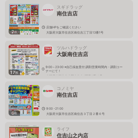
スギドラッグ
南住吉店
店舗HPをご確認ください
2
枚
大阪府大阪市住吉区南住吉三丁目13番1号
ツルハドラッグ
大阪南住吉店
9:00～23:00 ※自己採血受付:調剤営業時間内・調剤コー
ナーにて！
17
枚
大阪府大阪市住吉区南住吉4丁目8番16号
コノミヤ
南住吉店
9:00 -21:00
6
枚
大阪府大阪市住吉区南住吉３丁目２番６号
ライフ
住吉山之内店