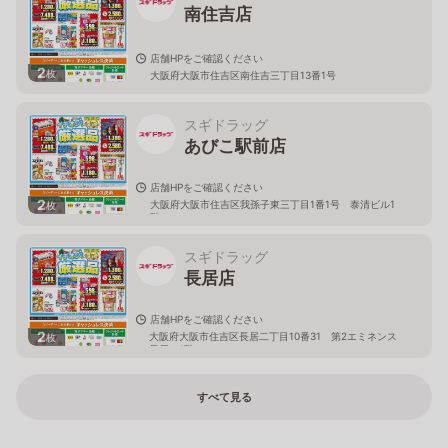
南住吉店
店舗HPをご確認ください
2
枚
大阪府大阪市住吉区南住吉三丁目13番1号
スギドラッグ
あびこ駅前店
店舗HPをご確認ください
2
大阪府大阪市住吉区我孫子東三丁目1番1号 泰清ビル1
枚
階
スギドラッグ
長居店
店舗HPをご確認ください
2
大阪府大阪市住吉区長居二丁目10番31 第2エミネンス
枚
長居 1階
すべて見る