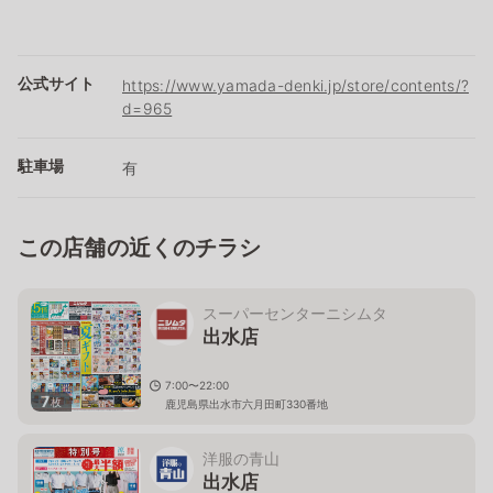
公式サイト
https://www.yamada-denki.jp/store/contents/?
d=965
駐車場
有
この店舗の近くのチラシ
スーパーセンターニシムタ
出水店
7:00〜22:00
7
枚
鹿児島県出水市六月田町330番地
洋服の青山
出水店