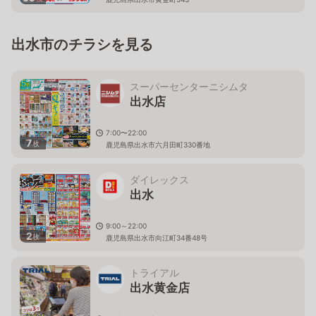
出水市のチラシを見る
スーパーセンターニシムタ
出水店
7:00〜22:00
7
枚
鹿児島県出水市六月田町330番地
ダイレックス
出水
9:00～22:00
2
枚
鹿児島県出水市向江町34番48号
トライアル
出水黄金店