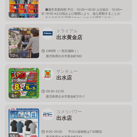
■通常営業時間 平日：10:00〜19:00 土日祝日：10:00〜
19:00 ※土日祝および期間により、急な変動することが
8
枚
ありますので 詳細はホームページを確認ください
鹿児島県出水市六月田町961番地
トライアル
出水黄金店
24時間（一部店舗除く）
10
枚
鹿児島県出水市黄金町562
サンキュー
出水店
09:30-22:00
4
枚
鹿児島県出水市黄金町313-1
コメリパワー
出水店
9:00-20:00 平日の資材館は7:00開店
55
枚
鹿児島県出水市黄金町543