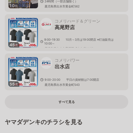
24時間（一部店舗除く）
10
枚
鹿児島県出水市黄金町562
コメリハード＆グリーン
高尾野店
9:00-19:30 10月～3月は19:00閉店 ※灯油販売は
10:00～
45
枚
鹿児島県出水市高尾野町大久保2627
コメリパワー
出水店
9:00-20:00 平日の資材館は7:00開店
55
枚
鹿児島県出水市黄金町543
すべて見る
ヤマダデンキのチラシを見る