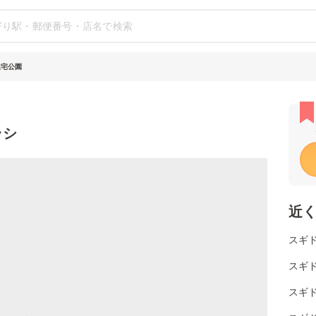
住宅公園
ラシ
近
スギ
スギ
スギ