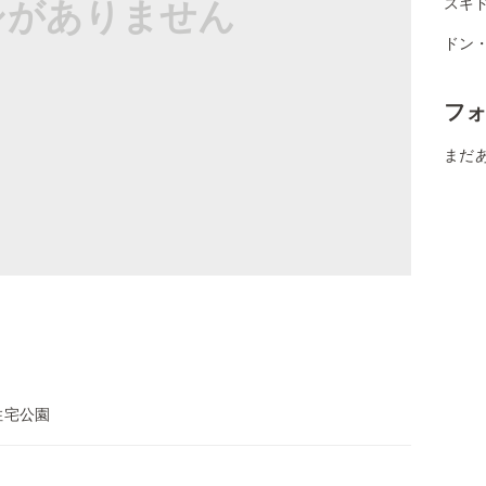
シがありません
スギ
ドン
フ
まだ
住宅公園