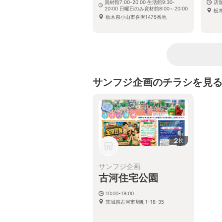
資材館7:00-20:00 生活館9:30-
店
20:00 日曜日のみ資材館8:00～20:00
栃
栃木県小山市喜沢1475番地
サンフジ企画のチラシを見
2
枚
サンフジ企画
古河住宅公園
10:00-18:00
茨城県古河市旭町1-18-35