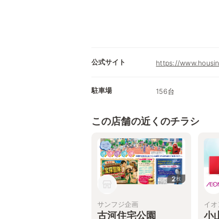
公式サイト
https://www.housi
駐車場
156台
この店舗の近くのチラシ
2
枚
サンフジ企画
イオ
古河住宅公園
小