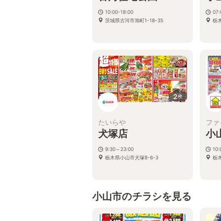
10:00-18:00
07:
茨城県古河市旭町1-18-35
栃木
2
枚
たいらや
ファ
犬塚店
小
9:30～23:00
10:
栃木県小山市犬塚8-6-3
栃木
小山市のチラシを見る