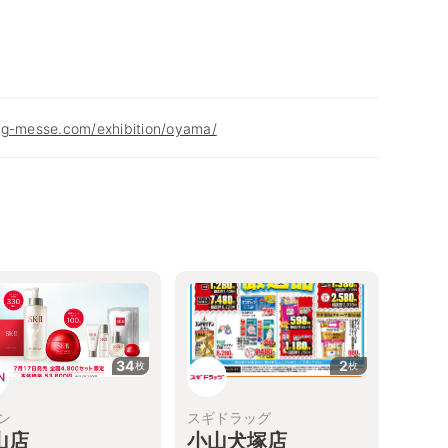
ng-messe.com/exhibition/oyama/
34
2
枚
枚
ン
スギドラッグ
山店
小山犬塚店