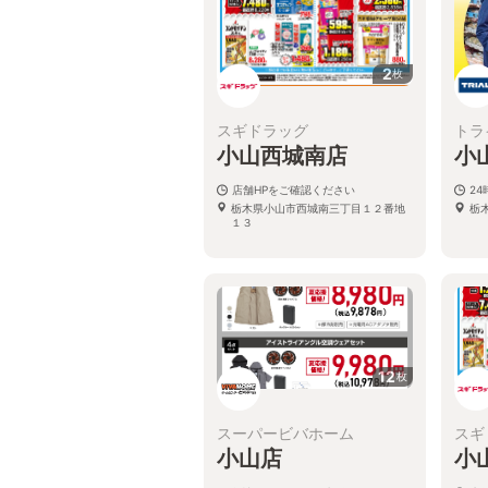
2
枚
スギドラッグ
トラ
小山西城南店
小
店舗HPをご確認ください
2
栃木県小山市西城南三丁目１２番地
栃
１３
12
枚
スーパービバホーム
スギ
小山店
小