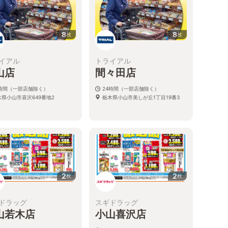
8
8
枚
枚
イアル
トライアル
山店
間々田店
4時間（一部店舗除く）
24時間（一部店舗除く）
木県小山市喜沢649番地2
栃木県小山市美しが丘1丁目19番3
2
2
枚
枚
ドラッグ
スギドラッグ
山若木店
小山喜沢店