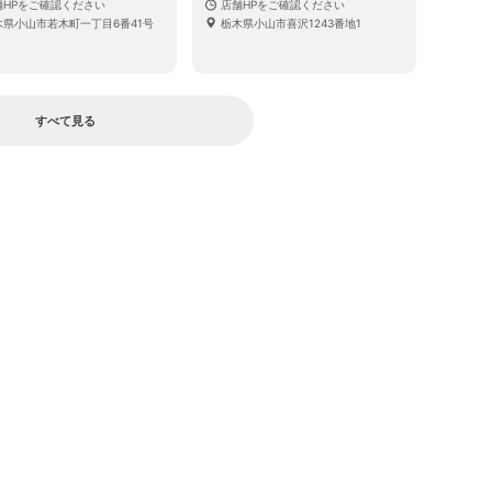
舗HPをご確認ください
店舗HPをご確認ください
木県小山市若木町一丁目6番41号
栃木県小山市喜沢1243番地1
すべて見る
る