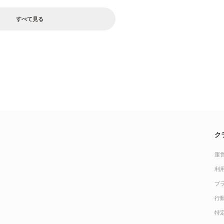
すべて見る
ク
運
利
プ
行
特