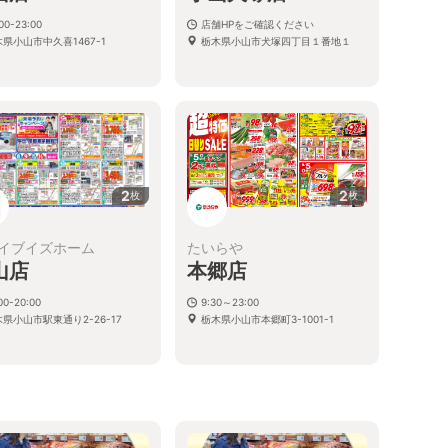
00-23:00
店舗HPをご確認ください
県小山市中久喜1467-1
栃木県小山市犬塚四丁目１番地１
2
2
枚
枚
イブイズホーム
たいらや
山店
本郷店
00-20:00
9:30～23:00
県小山市駅東通り2-26-17
栃木県小山市本郷町3-1001-1