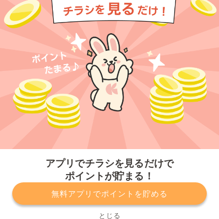
今すぐアプリをダウンロードする
アプリでチラシを見るだけで
ポイントが貯まる！
無料アプリでポイントを貯める
プライバシーポリシー
利用規約
運営会社
サービスに関してのお問い合わせ
チラシ掲載をお考えの方
とじる