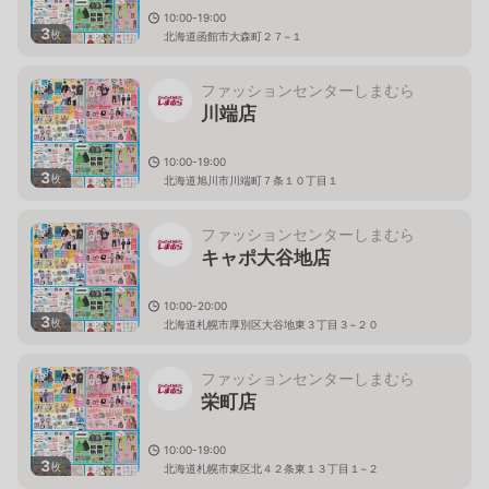
10:00-19:00
3
枚
北海道函館市大森町２７−１
ファッションセンターしまむら
川端店
10:00-19:00
3
枚
北海道旭川市川端町７条１０丁目１
ファッションセンターしまむら
キャポ大谷地店
10:00-20:00
3
枚
北海道札幌市厚別区大谷地東３丁目３−２０
ファッションセンターしまむら
栄町店
10:00-19:00
3
枚
北海道札幌市東区北４２条東１３丁目１−２