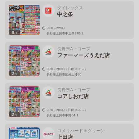
ダイレックス
中之条
9:00～22:00
6
枚
長野県上田市中之条390-2
長野県A・コープ
ファーマーズうえだ店
9:30～20:00（日曜 9:00～）
2
枚
長野県上田市国分上沖80
長野県A・コープ
コアしおだ店
9:30～20:00（日曜 9:00～）
2
枚
長野県上田市中野64-1
コメリハード＆グリーン
上田店