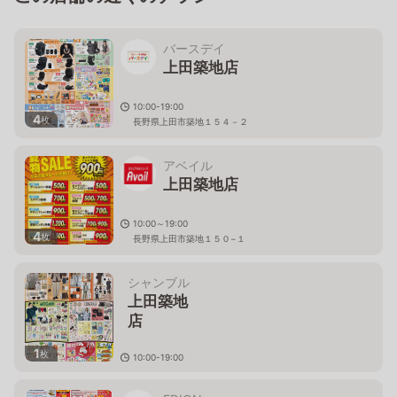
バースデイ
上田築地店
10:00-19:00
4
枚
長野県上田市築地１５４－２
アベイル
上田築地店
10:00～19:00
4
枚
長野県上田市築地１５０−１
シャンブル
上田築地
店
1
枚
10:00-19:00
長野県上田市築地１５０－
１