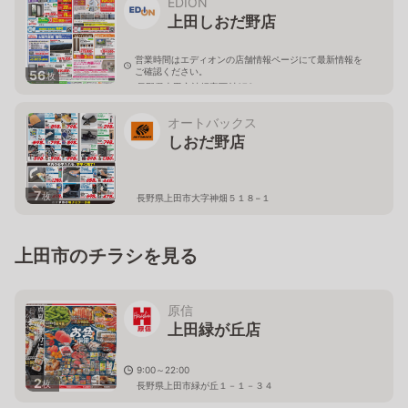
EDION
上田しおだ野店
営業時間はエディオンの店舗情報ページにて最新情報を
ご確認ください。
56
枚
長野県上田市神畑字西村373
オートバックス
しおだ野店
7
枚
長野県上田市大字神畑５１８−１
上田市のチラシを見る
原信
上田緑が丘店
9:00～22:00
2
枚
長野県上田市緑が丘１－１－３４