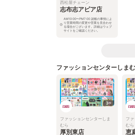
西松屋チェーン
志布志アピア店
AM10:00〜PM7:00 諸般の事情によ
り営業時間の変更や営業を見合わせ
る場合がございます。詳細はウェブ
サイトをご確認ください。
鹿児島県志布志市志布志町志布志3-
24-1
ファッションセンターしま
3
枚
ファッションセンターしま
ファ
むら
むら
厚別東店
恵