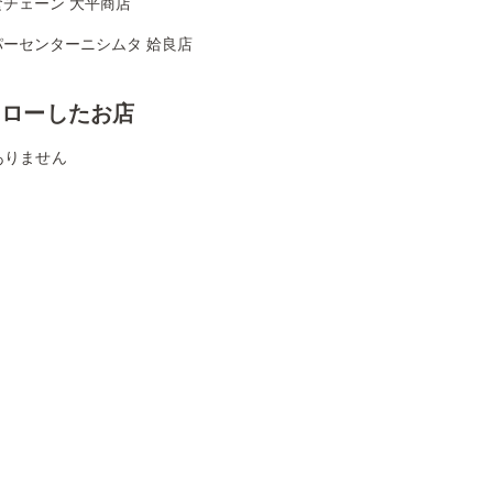
食チェーン 大平商店
パーセンターニシムタ 姶良店
ォローしたお店
ありません