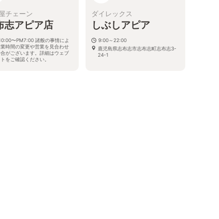
屋チェーン
ダイレックス
布志アピア店
しぶしアピア
10:00〜PM7:00 諸般の事情によ
9:00～22:00
営業時間の変更や営業を見合わせ
鹿児島県志布志市志布志町志布志3-
場合がございます。詳細はウェブ
24-1
イトをご確認ください。
児島県志布志市志布志町志布志3-
1