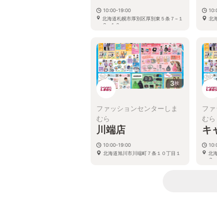
10:00-19:00
10:
北海道札幌市厚別区厚別東５条７−１
北
２−１０
3
枚
ファッションセンターしま
ファ
むら
むら
川端店
キ
10:00-19:00
10:
北海道旭川市川端町７条１０丁目１
北
３−