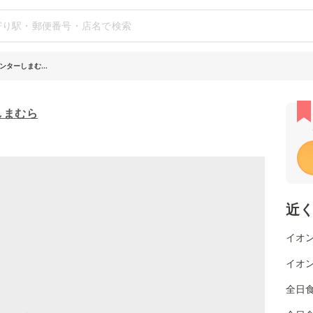
ターしまむ...
しまむら
近
イオン
イオン
全日