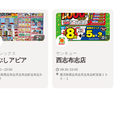
2
4
枚
枚
レックス
サンキュー
ぶしアピア
西志布志店
00～22:00
09:30-22:00
児島県志布志市志布志町志布志3-
鹿児島県志布志市志布志町安楽１０
1
０－１