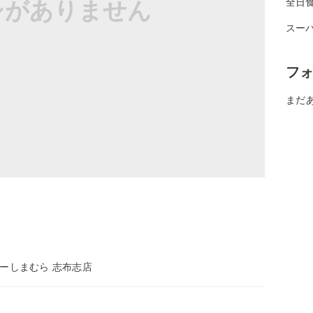
シがありません
全日
スー
フ
まだ
ーしまむら 志布志店