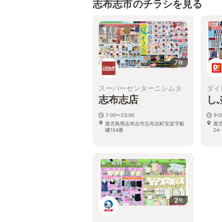
志布志市のチラシを見る
7
枚
スーパーセンターニシムタ
ダイ
志布志店
し
7:00〜23:00
9:
鹿児島県志布志市志布志町安楽字船
鹿
磯104番
24-
2
枚