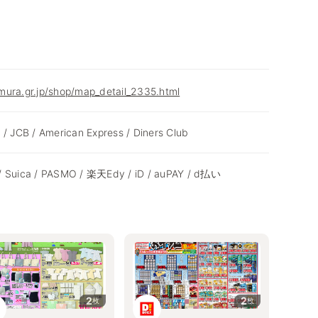
mura.gr.jp/shop/map_detail_2335.html
 / JCB / American Express / Diners Club
/ Suica / PASMO / 楽天Edy / iD / auPAY / d払い
2
2
枚
枚