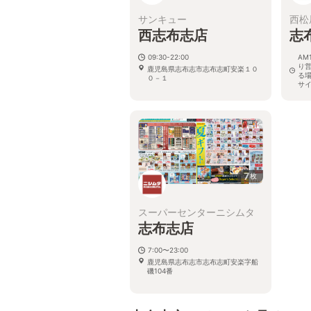
サンキュー
西松
西志布志店
志
09:30-22:00
AM
り
鹿児島県志布志市志布志町安楽１０
る
０－１
サ
鹿
24-
7
枚
スーパーセンターニシムタ
志布志店
7:00〜23:00
鹿児島県志布志市志布志町安楽字船
磯104番