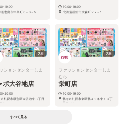
00-19:00
10:00-19:00
海道恵庭市中島町６−８−５
北海道函館市大森町２７−１
3
3
枚
枚
ッションセンターしま
ファッションセンターしま
むら
ャポ大谷地店
栄町店
00-20:00
10:00-19:00
海道札幌市厚別区大谷地東３丁目
北海道札幌市東区北４２条東１３丁
２０
目１−２
すべて見る