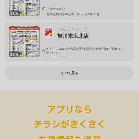
9:00〜23:00
20
枚
北海道旭川市神楽岡5条6丁目4番20号
ツルハドラッグ
旭川末広北店
9:00～24:00 ※自己採血受付:調剤営業時間内・調剤コー
ナーにて！
20
枚
北海道旭川市末広1条10丁目1番20号
すべて見る