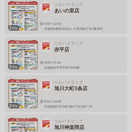
ツルハドラッグ
あいの里店
9:00〜22:00
20
枚
北海道札幌市北区あいの里2条6丁目1番28号
ツルハドラッグ
赤平店
9:00〜21:00
20
枚
北海道赤平市字赤平540番1
ツルハドラッグ
旭川大町3条店
9:00〜24:00
20
枚
北海道旭川市大町3条5丁目2397-18
ツルハドラッグ
旭川神楽岡店