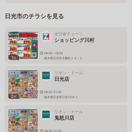
日光市のチラシを見る
全日食チェーン
ショッピング川村
09:00～19:00
1
枚
栃木県日光市大桑町１３－１
リオン・ドール
日光店
08:00-21:00
2
枚
栃木県日光市日光1224-1
リオン・ドール
鬼怒川店
08:00-21:00