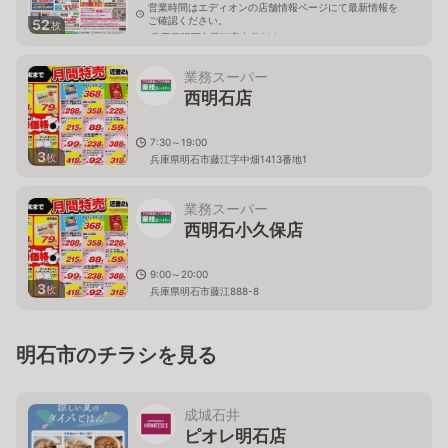
営業時間はエディオンの店舗情報ページにて最新情報を
ご確認ください。
52
枚
兵庫県明石市藤江字中谷928
業務スーパー
西明石店
7:30～19:00
3
枚
兵庫県明石市藤江字中畑1413番地1
業務スーパー
西明石小久保店
9:00～20:00
3
枚
兵庫県明石市藤江888-8
明石市のチラシを見る
成城石井
ピオレ明石店