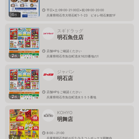
平日•土:09:00-21:00日•祝:09:00-20:00
6
枚
兵庫県明石市大明石町1-1-23 ピオレ明石東館1F
スギドラッグ
明石魚住店
店舗HPをご確認ください
2
枚
兵庫県明石市魚住町清水1620番地の1
ジャパン
明石店
店舗HPをご確認ください
2
枚
兵庫県明石市魚住町清水５５５番地
KOHYO
明舞店
8:00～21:00
7
枚
兵庫県明石市松が丘2-3-3 コムボックス明舞内