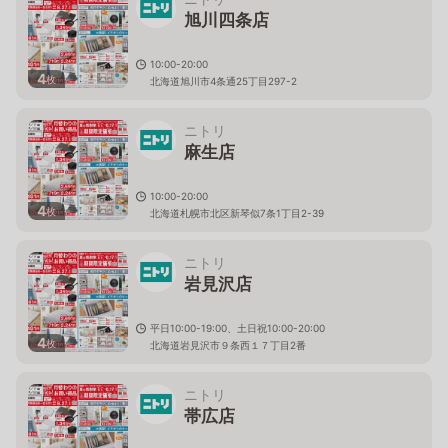
旭川四条店
10:00-20:00
4
枚
北海道旭川市4条通25丁目297-2
ニトリ
麻生店
10:00-20:00
4
枚
北海道札幌市北区新琴似7条1丁目2-39
ニトリ
岩見沢店
平日10:00-19:00、土日祝10:00-20:00
4
枚
北海道岩見沢市９条西１７丁目2番
ニトリ
帯広店