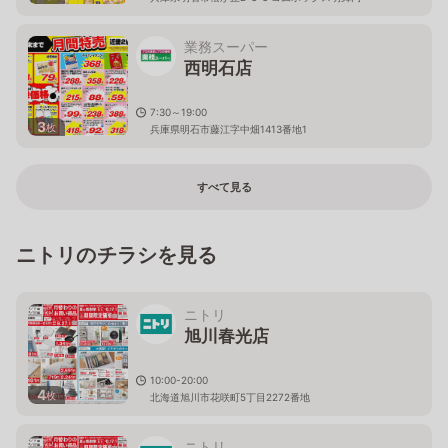
業務スーパー
西明石店
7:30～19:00
3
枚
兵庫県明石市藤江字中畑1413番地1
すべて見る
ニトリのチラシを見る
ニトリ
旭川春光店
10:00-20:00
4
枚
北海道旭川市花咲町5丁目2272番地
ニトリ