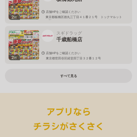
店舗HPをご確認ください
2
東京都板橋区徳丸三丁目４１番２１号 トックマルット
枚
１階
スギドラッグ
千歳船橋店
店舗HPをご確認ください
2
枚
東京都世田谷区経堂四丁目３２番１２号
すべて見る