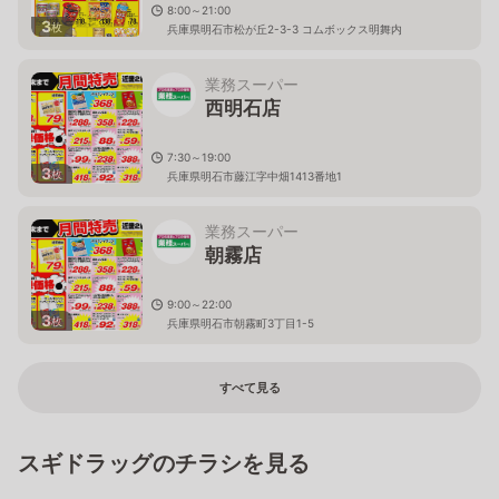
8:00～21:00
3
枚
兵庫県明石市松が丘2-3-3 コムボックス明舞内
業務スーパー
西明石店
7:30～19:00
3
枚
兵庫県明石市藤江字中畑1413番地1
業務スーパー
朝霧店
9:00～22:00
3
枚
兵庫県明石市朝霧町3丁目1-5
すべて見る
スギドラッグのチラシを見る