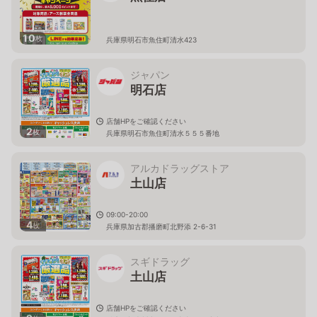
10
枚
兵庫県明石市魚住町清水423
ジャパン
明石店
店舗HPをご確認ください
2
枚
兵庫県明石市魚住町清水５５５番地
アルカドラッグストア
土山店
09:00-20:00
4
枚
兵庫県加古郡播磨町北野添 2-6-31
スギドラッグ
土山店
店舗HPをご確認ください