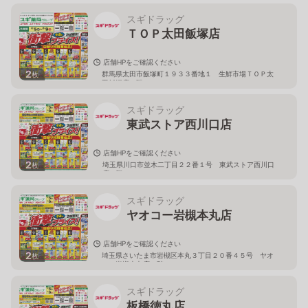
スギドラッグ
ＴＯＰ太田飯塚店
店舗HPをご確認ください
2
群馬県太田市飯塚町１９３３番地１ 生鮮市場ＴＯＰ太
枚
田飯塚店１階
スギドラッグ
東武ストア西川口店
店舗HPをご確認ください
2
埼玉県川口市並木二丁目２２番１号 東武ストア西川口
枚
店２階
スギドラッグ
ヤオコー岩槻本丸店
店舗HPをご確認ください
2
埼玉県さいたま市岩槻区本丸３丁目２０番４５号 ヤオ
枚
コー岩槻本丸店２階
スギドラッグ
板橋徳丸店