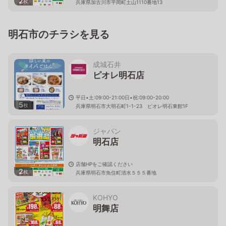
2
枚
兵庫県加古川市平岡町土山1110番地13
明石市のチラシを見る
成城石井
ピオレ明石店
平日•土:09:00-21:00日•祝:09:00-20:00
5
枚
兵庫県明石市大明石町1-1-23 ピオレ明石東館1F
ジャパン
明石店
店舗HPをご確認ください
2
枚
兵庫県明石市魚住町清水５５５番地
KOHYO
明舞店