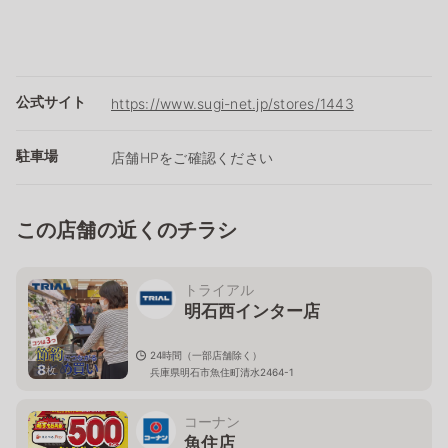
公式サイト
https://www.sugi-net.jp/stores/1443
駐車場
店舗HPをご確認ください
この店舗の近くのチラシ
トライアル
明石西インター店
24時間（一部店舗除く）
8
枚
兵庫県明石市魚住町清水2464-1
コーナン
魚住店