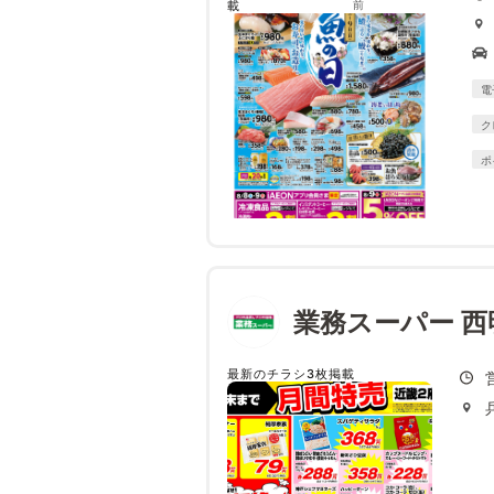
載
前
電
ク
ポ
業務スーパー 西
最新のチラシ3枚掲載