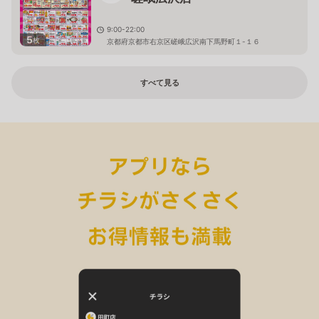
9:00-22:00
5
枚
京都府京都市右京区嵯峨広沢南下馬野町１-１６
すべて見る