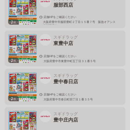
服部西店
店舗HPをご確認ください
2
大阪府豊中市服部豊町２丁目１５番７号 阪急オアシス
枚
服部西店内
スギドラッグ
東豊中店
店舗HPをご確認ください
2
枚
大阪府豊中市東豊中町五丁目３１番５号
スギドラッグ
豊中春日店
店舗HPをご確認ください
2
枚
大阪府豊中市春日町四丁目１番３５号
スギドラッグ
豊中庄内店