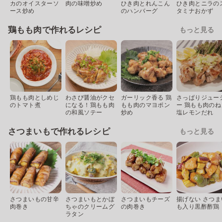
カのオイスターソ
肉の味噌炒め
ひき肉とれんこん
ひき肉とニラの
ース炒め
のハンバーグ
タミナおかず
鶏もも肉で作れるレシピ
もっと見る
鶏もも肉としめじ
わさび醤油がクセ
ガーリック香る 鶏
さっぱりジュー
のトマト煮
になる！鶏もも肉
もも肉のマヨポン
ー 鶏もも肉のね
の和風ソテー
炒め
塩レモンだれ
さつまいもで作れるレシピ
もっと見る
さつまいもの甘辛
さつまいもとかぼ
さつまいもチーズ
揚げない さつま
肉巻き
ちゃのクリームグ
の肉巻き
も入り黒酢酢鶏
ラタン