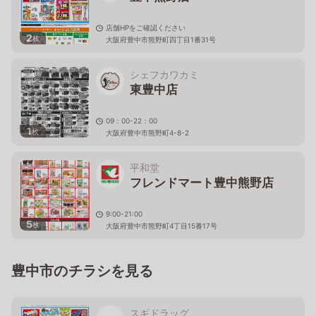
店舗HPをご確認ください
2
枚
大阪府豊中市熊野町四丁目1番31号
シェフカワカミ
東豊中店
09：00-22：00
1
枚
大阪府豊中市熊野町4-8-2
平和堂
フレンドマート豊中熊野店
9:00-21:00
5
枚
大阪府豊中市熊野町4丁目15番17号
豊中市のチラシを見る
スギドラッグ