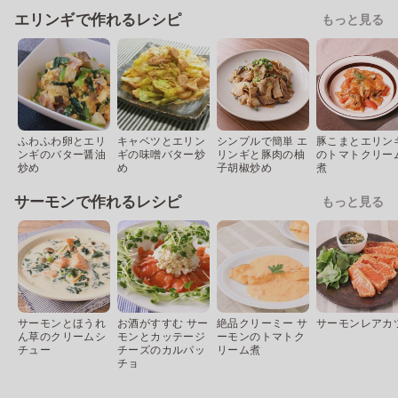
エリンギで作れるレシピ
もっと見る
ふわふわ卵とエリ
キャベツとエリン
シンプルで簡単 エ
豚こまとエリン
ンギのバター醤油
ギの味噌バター炒
リンギと豚肉の柚
のトマトクリー
炒め
め
子胡椒炒め
煮
サーモンで作れるレシピ
もっと見る
サーモンとほうれ
お酒がすすむ サー
絶品クリーミー サ
サーモンレアカ
ん草のクリームシ
モンとカッテージ
ーモンのトマトク
チュー
チーズのカルパッ
リーム煮
チョ