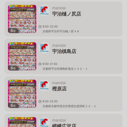
mandai
宇治樋ノ尻店
9:00-22:00
5
枚
京都府宇治市宇治樋ノ尻４８
mandai
宇治槙島店
9:00-21:50
5
枚
京都府宇治市槇島町落合１４２－１
mandai
樫原店
9:00-22:00
5
枚
京都府京都市西京区樫原比恵田町２２－１
mandai
嵯峨広沢店