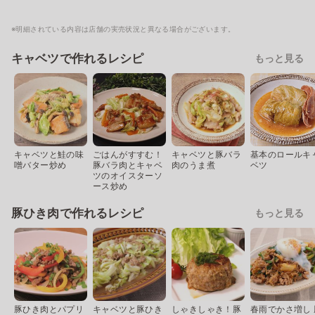
※明細されている内容は店舗の実売状況と異なる場合がございます。
キャベツで作れるレシピ
もっと見る
キャベツと鮭の味
ごはんがすすむ！
キャベツと豚バラ
基本のロールキ
噌バター炒め
豚バラ肉とキャベ
肉のうま煮
ベツ
ツのオイスターソ
ース炒め
豚ひき肉で作れるレシピ
もっと見る
豚ひき肉とパプリ
キャベツと豚ひき
しゃきしゃき！豚
春雨でかさ増し 