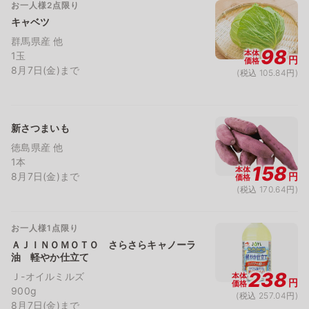
お一人様2点限り
キャベツ
群馬県産 他
98
本体
1玉
円
価格
8月7日(金)まで
(税込 105.84円)
新さつまいも
徳島県産 他
1本
158
本体
8月7日(金)まで
円
価格
(税込 170.64円)
お一人様1点限り
ＡＪＩＮＯＭＯＴＯ さらさらキャノーラ
油 軽やか仕立て
238
Ｊ-オイルミルズ
本体
円
価格
900g
(税込 257.04円)
8月7日(金)まで