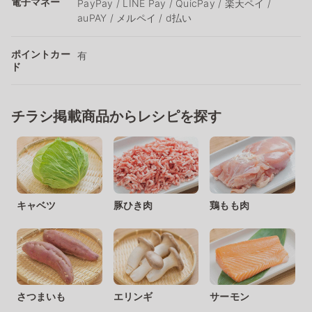
電子マネー
PayPay / LINE Pay / QuicPay / 楽天ペイ /
auPAY / メルペイ / d払い
ポイントカー
有
ド
チラシ掲載商品からレシピを探す
キャベツ
豚ひき肉
鶏もも肉
さつまいも
エリンギ
サーモン