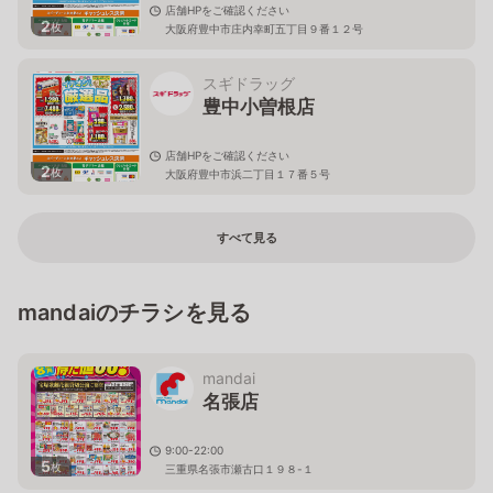
店舗HPをご確認ください
2
枚
大阪府豊中市庄内幸町五丁目９番１２号
スギドラッグ
豊中小曽根店
店舗HPをご確認ください
2
枚
大阪府豊中市浜二丁目１７番５号
すべて見る
mandaiのチラシを見る
mandai
名張店
9:00-22:00
5
枚
三重県名張市瀬古口１９８-１