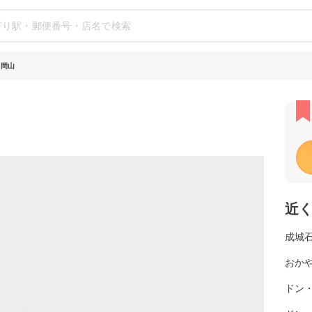
 岡山
近
成城
おか
ドン