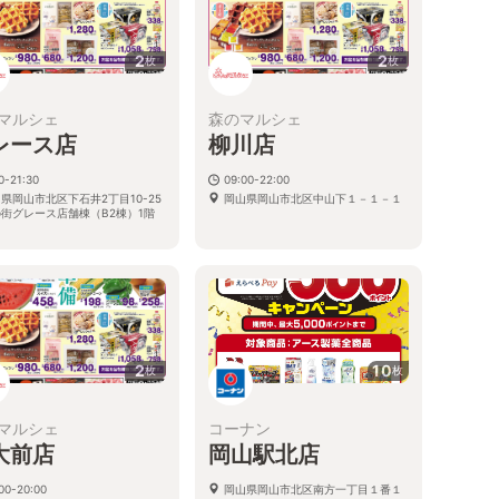
2
2
枚
枚
マルシェ
森のマルシェ
レース店
柳川店
0-21:30
09:00-22:00
県岡山市北区下石井2丁目10-25
岡山県岡山市北区中山下１－１－１
街グレース店舗棟（B2棟）1階
2
10
枚
枚
マルシェ
コーナン
大前店
岡山駅北店
00-20:00
岡山県岡山市北区南方一丁目１番１