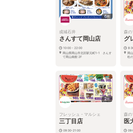
6
枚
成城石井
森の
さんすて岡山店
グ
10:00 - 22:00
8:3
岡山県岡山市北区駅元町1-1 さんす
岡山
て岡山南館 2F
杜の
2
枚
フレッシュ・マルシェ
森の
三丁目店
医
09:30-21:00
09: