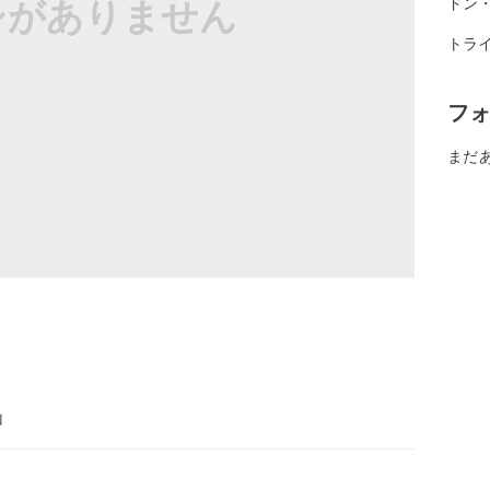
シがありません
ドン
トラ
フ
まだ
山