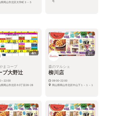
号
山県岡山市北区大学町３－５
4
2
枚
枚
やまコープ
森のマルシェ
ープ大野辻
柳川店
30～22:00
09:00-22:00
山県岡山市北区今3丁目26-28
岡山県岡山市北区中山下１－１－１