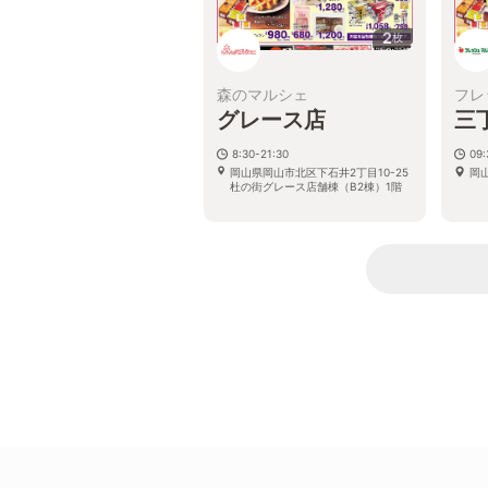
2
枚
森のマルシェ
フレ
グレース店
三
8:30-21:30
09:
岡山県岡山市北区下石井2丁目10-25
岡
杜の街グレース店舗棟（B2棟）1階