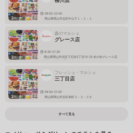
柳川店
09:00-22:00
2
枚
岡山県岡山市北区中山下１－１－１
森のマルシェ
グレース店
8:30-21:30
2
岡山県岡山市北区下石井2丁目10-25 杜の街グレース店
枚
舗棟（B2棟）1階
フレッシュ・マルシェ
三丁目店
09:30-21:00
2
枚
岡山県岡山市北区表町３－３－２６
すべて見る