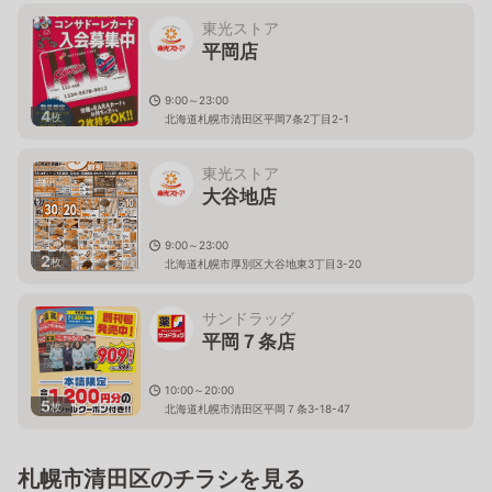
東光ストア
平岡店
9:00～23:00
4
枚
北海道札幌市清田区平岡7条2丁目2-1
東光ストア
大谷地店
9:00～23:00
2
枚
北海道札幌市厚別区大谷地東3丁目3-20
サンドラッグ
平岡７条店
10:00～20:00
5
枚
北海道札幌市清田区平岡７条3-18-47
札幌市清田区のチラシを見る