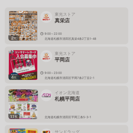
東光ストア
真栄店
9:00～22:00
2
枚
北海道札幌市清田区真栄4条2丁目1-48
東光ストア
平岡店
9:00～23:00
4
枚
北海道札幌市清田区平岡7条2丁目2-1
イオン北海道
札幌平岡店
11
枚
北海道札幌市清田区平岡三条5-3-1
サンドラッグ