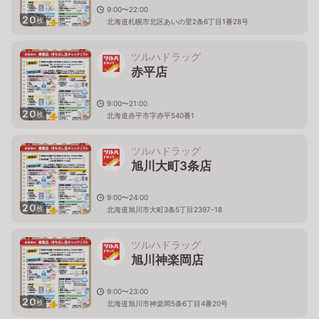
9:00〜22:00
20
枚
北海道札幌市北区あいの里2条6丁目1番28号
ツルハドラッグ
赤平店
9:00〜21:00
20
枚
北海道赤平市字赤平540番1
ツルハドラッグ
旭川大町3条店
9:00〜24:00
20
枚
北海道旭川市大町3条5丁目2397-18
ツルハドラッグ
旭川神楽岡店
9:00〜23:00
20
枚
北海道旭川市神楽岡5条6丁目4番20号