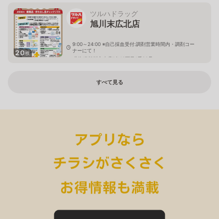
ツルハドラッグ
旭川末広北店
9:00～24:00 ※自己採血受付:調剤営業時間内・調剤コー
ナーにて！
20
枚
北海道旭川市末広1条10丁目1番20号
すべて見る