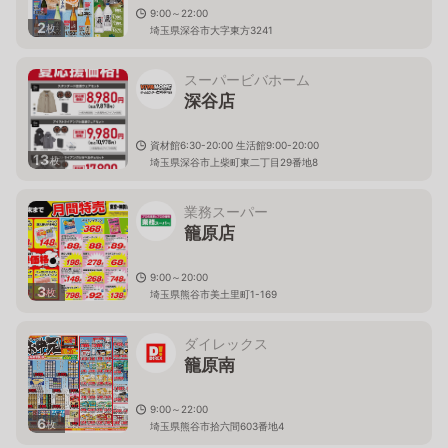
9:00～22:00
2
枚
埼玉県深谷市大字東方3241
スーパービバホーム
深谷店
資材館6:30-20:00 生活館9:00-20:00
13
枚
埼玉県深谷市上柴町東二丁目29番地8
業務スーパー
籠原店
9:00～20:00
3
枚
埼玉県熊谷市美土里町1-169
ダイレックス
籠原南
9:00～22:00
6
枚
埼玉県熊谷市拾六間603番地4