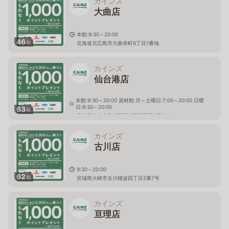
カインズ
大曲店
本館:9:30～20:00
46
枚
北海道北広島市大曲幸町6丁目1番地
カインズ
仙台港店
本館:9:30～20:00 資材館:月～土曜日:7:00～20:00 日曜
日:9:30～20:00
63
枚
宮城県仙台市宮城野区中野三丁目5番地の6
カインズ
古川店
9:30～20:00
62
枚
宮城県大崎市古川穂波四丁目2番7号
カインズ
亘理店