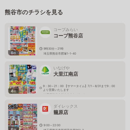
熊谷市のチラシを見る
コープみらい
コープ熊谷店
9時30分～21時
6
枚
埼玉県熊谷市肥塚1-1-40
いなげや
大里江南店
9：30～21：00 【サマータイム】7/1～8/31まで9：00
より営業いたします
4
枚
埼玉県熊谷市江南中央2－19－1
ダイレックス
籠原店
9:00～22:00
6
枚
埼玉県熊谷市新堀字北原962-2