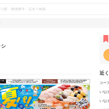
店
ラシ
近
コー
いなげ
いなげ