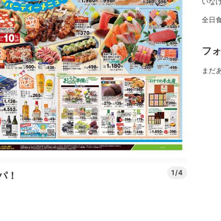
いな
全日
フ
まだ
1/4
パ！