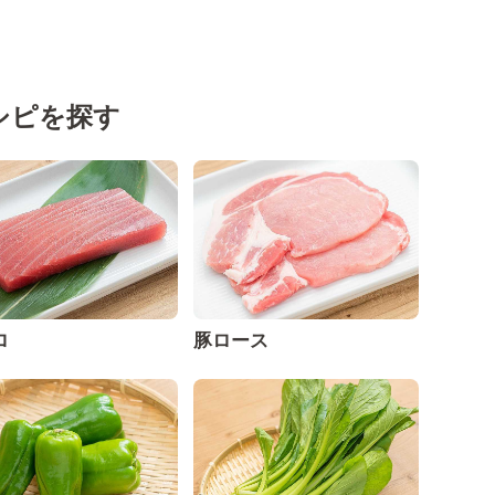
シピを探す
ロ
豚ロース