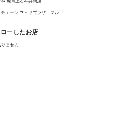
げや 練馬上石神井南店
食チェーン フ－ドプラザ マルゴ
ォローしたお店
ありません