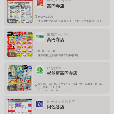
ツルハドラッグ
高円寺店
9:00〜22:00
14
東京都杉並区高円寺南３丁目５７番１０号湘南堂ビル１
枚
階
業務スーパー
高円寺店
9：00～21：00
3
枚
東京都杉並区高円寺南4丁目6番5号
いなげや
杉並新高円寺店
10：00～23：00 【サマータイム】7/1～8/31まで9：30
より営業いたします
3
枚
東京都杉並区梅里2－10－11
ピーコックストア
阿佐谷店