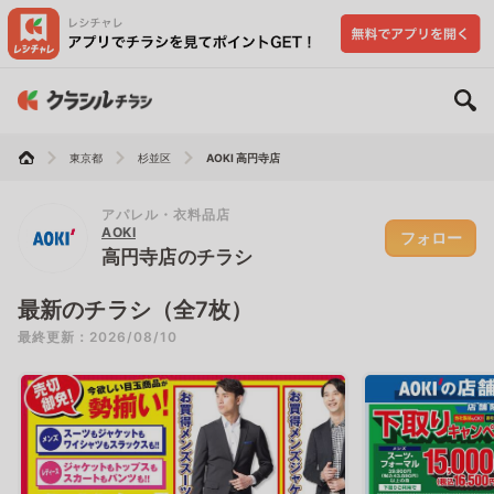
東京都
杉並区
AOKI 高円寺店
アパレル・衣料品店
AOKI
フォロー
高円寺店のチラシ
最新のチラシ（全7枚）
最終更新：2026/08/10