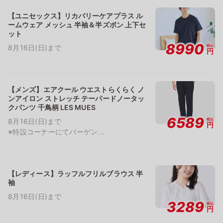
【ユニセックス】リカバリーケアプラス ル
ームウェア メッシュ 半袖＆半ズボン 上下セ
ット
8990
税込
8月16日(日)まで
円
【メンズ】エアクール ウエストらくらく ノ
ンアイロン ストレッチ テーパードノータッ
クパンツ 千鳥柄 LES MUES
6589
税込
8月16日(日)まで
円
※特設コーナーにてバーゲン...
【レディース】ラッフルフリルブラウス 半
袖
8月16日(日)まで
3289
税込
円