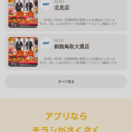
AOKI
北見店
10:00～20:00（営業時間が変更となる場合がございま
す。詳しくは公式サイト各店舗ページにてご確認くださ
7
枚
い。）
北海道北見市中央三輪2-403-2
AOKI
釧路鳥取大通店
10:00～20:00（営業時間が変更となる場合がございま
す。詳しくは公式サイト各店舗ページにてご確認くださ
7
枚
い。）
北海道釧路市鳥取大通2-6-13 アクロスプラザ鳥取大通
すべて見る