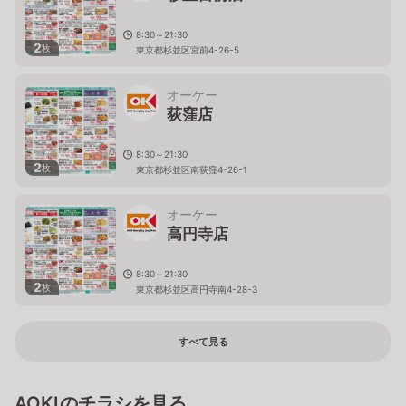
8:30～21:30
2
枚
東京都杉並区宮前4-26-5
オーケー
荻窪店
8:30～21:30
2
枚
東京都杉並区南荻窪4-26-1
オーケー
高円寺店
8:30～21:30
2
枚
東京都杉並区高円寺南4-28-3
すべて見る
AOKIのチラシを見る