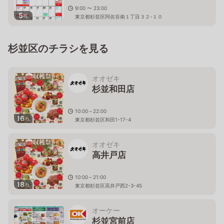
9:00 〜 23:00
5
枚
東京都杉並区阿佐谷南１丁目３２-１０
杉並区のチラシを見る
オオゼキ
杉並和田店
10:00～22:00
16
枚
東京都杉並区和田1-17-4
オオゼキ
高井戸店
10:00～21:00
18
枚
東京都杉並区高井戸西2-3-45
オーケー
杉並宮前店