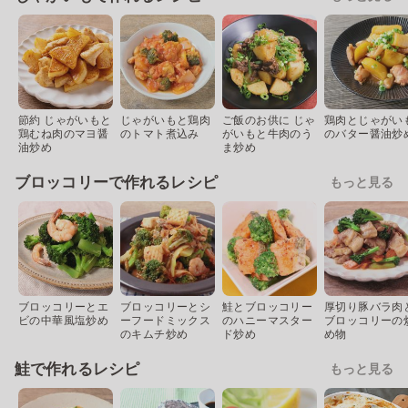
節約 じゃがいもと
じゃがいもと鶏肉
ご飯のお供に じゃ
鶏肉とじゃがい
鶏むね肉のマヨ醤
のトマト煮込み
がいもと牛肉のう
のバター醤油炒
油炒め
ま炒め
ブロッコリーで作れるレシピ
もっと見る
ブロッコリーとエ
ブロッコリーとシ
鮭とブロッコリー
厚切り豚バラ肉
ビの中華風塩炒め
ーフードミックス
のハニーマスター
ブロッコリーの
のキムチ炒め
ド炒め
め物
鮭で作れるレシピ
もっと見る