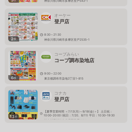
枚
神奈川県川崎市多摩区登戸543-1
オーケー
登戸店
8:30～21:30
2
枚
神奈川県川崎市多摩区登戸2535-1
コープみらい
コープ調布染地店
9:00～22:00
6
枚
東京都調布市染地3丁目1-815
コナカ
登戸店
【夏季営業時間 ＜7/13(月)～9/18(金)＞】 土日祝：
10:00-20:00 (祝日：7/20、8/11) 平日：10:30-19:30
13
枚
神奈川県川崎市多摩区登戸1664