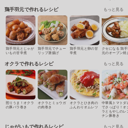
鶏手羽元で作れるレシピ
もっと見る
鶏手羽元とじゃが
鶏手羽元でチュー
鶏手羽元と卵の甘
クセになる 鶏手
いもの甘辛煮
リップ唐揚げ
辛煮
元のオーブン焼
オクラで作れるレシピ
もっと見る
照りうま！オクラ
オクラとミョウガ
オクラとひき肉の
中華風トマトダ
の豚バラ巻き
の肉巻き
ふんわりオムレツ
でさっぱり！オ
ラともやしのレ
チン豚巻き
じゃがいもで作れるレシピ
もっと見る