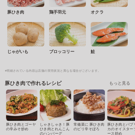
豚ひき肉
鶏手羽元
オクラ
じゃがいも
ブロッコリー
鮭
※明細されている内容は店舗の実売状況と異なる場合がございます。
豚ひき肉で作れるレシピ
もっと見る
豚ひき肉とゴーヤ
しゃきしゃき！豚
常備菜に 豚ひき肉
豚ひき肉とパプ
の辛みそ炒め
ひき肉とれんこん
のピリ辛そぼろ
カのオイスター
のハンバーグ
ース炒め