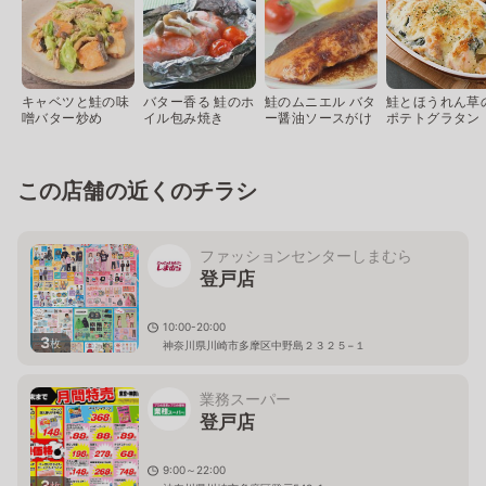
キャベツと鮭の味
バター香る 鮭のホ
鮭のムニエル バタ
鮭とほうれん草
噌バター炒め
イル包み焼き
ー醤油ソースがけ
ポテトグラタン
この店舗の近くのチラシ
ファッションセンターしまむら
登戸店
10:00-20:00
3
枚
神奈川県川崎市多摩区中野島２３２５−１
業務スーパー
登戸店
9:00～22:00
3