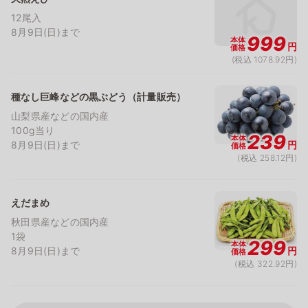
12尾入
8月9日(日)まで
999
本体
円
価格
(税込 1078.92円)
種なし巨峰などの黒ぶどう（計量販売）
山梨県産などの国内産
100g当り
239
本体
8月9日(日)まで
円
価格
(税込 258.12円)
えだまめ
秋田県産などの国内産
1袋
299
本体
8月9日(日)まで
円
価格
(税込 322.92円)