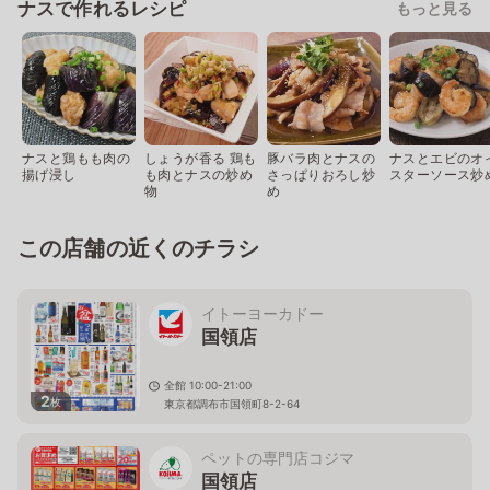
ナスで作れるレシピ
もっと見る
ナスと鶏もも肉の
しょうが香る 鶏も
豚バラ肉とナスの
ナスとエビのオ
揚げ浸し
も肉とナスの炒め
さっぱりおろし炒
スターソース炒
物
め
この店舗の近くのチラシ
イトーヨーカドー
国領店
全館 10:00-21:00
2
枚
東京都調布市国領町8-2-64
ペットの専門店コジマ
国領店