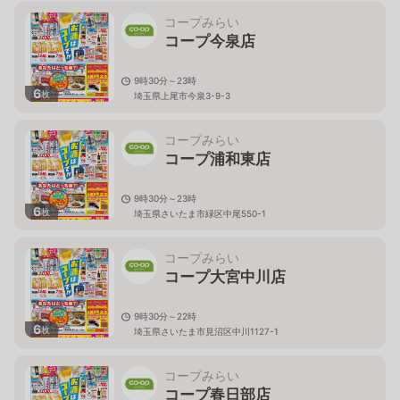
コープみらい
コープ今泉店
9時30分～23時
6
枚
埼玉県上尾市今泉3-9-3
コープみらい
コープ浦和東店
9時30分～23時
6
枚
埼玉県さいたま市緑区中尾550-1
コープみらい
コープ大宮中川店
9時30分～22時
6
枚
埼玉県さいたま市見沼区中川1127-1
コープみらい
コープ春日部店