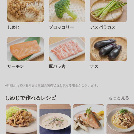
しめじ
ブロッコリー
アスパラガス
サーモン
豚バラ肉
ナス
※明細されている内容は店舗の実売状況と異なる場合がございます。
しめじで作れるレシピ
もっと見る