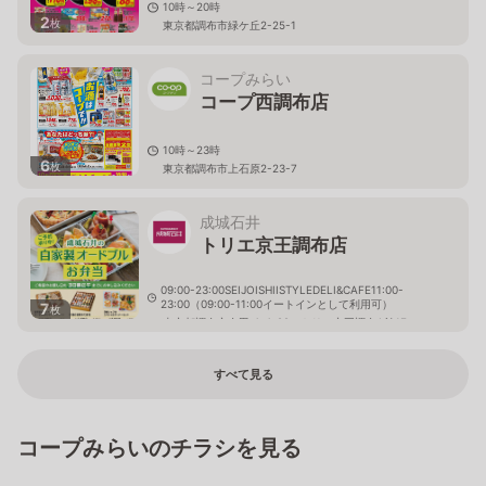
10時～20時
2
枚
東京都調布市緑ケ丘2-25-1
コープみらい
コープ西調布店
10時～23時
6
枚
東京都調布市上石原2-23-7
成城石井
トリエ京王調布店
09:00-23:00SEIJOISHIISTYLEDELI&CAFE11:00-
23:00（09:00-11:00イートインとして利用可）
7
枚
東京都調布市布田 4-4-22 トリエ京王調布A館1F
すべて見る
コープみらいのチラシを見る