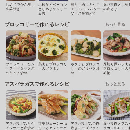
しめじでかさ増し
小松菜とベーコン
鮭としめじのムニ
豚バラ肉としめ
生姜焼き
としめじのクリー
エル レモンバター
の卵とじ
ム煮
ソースを添えて
ブロッコリーで作れるレシピ
もっと見る
ブロッコリーとシ
鶏肉とブロッコリ
ホタテとブロッコ
厚切り豚バラ肉
ーフードミックス
ーのグラタン
リーのガリバタ炒
ブロッコリーの
のキムチ炒め
め
め物
アスパラガスで作れるレシピ
もっと見る
アスパラガスとウ
甘辛ジューシー ま
アスパラガスの肉
豚バラ肉とアス
インナーと卵炒め
るごとアスパラガ
巻きチーズフライ
ラガスのレモン