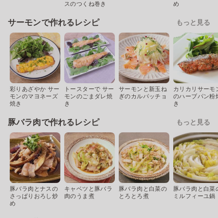
スのつくね巻き
め
サーモンで作れるレシピ
もっと見る
彩りあざやか サー
トースターで サー
サーモンと新玉ね
カリカリサーモ
モンのマヨネーズ
モンのごまダレ焼
ぎのカルパッチョ
のハーブパン粉
焼き
き
き
豚バラ肉で作れるレシピ
もっと見る
豚バラ肉とナスの
キャベツと豚バラ
豚バラ肉と白菜の
豚バラ肉と白菜
さっぱりおろし炒
肉のうま煮
とろとろ煮
ミルフィーユ鍋
め