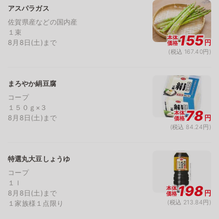
アスパラガス
佐賀県産などの国内産
１束
155
本体
8月8日(土)まで
円
価格
(税込 167.40円)
まろやか絹豆腐
コープ
１５０ｇ×３
78
本体
8月8日(土)まで
円
価格
(税込 84.24円)
特選丸大豆しょうゆ
コープ
１ｌ
198
本体
8月8日(土)まで
円
価格
(税込 213.84円)
１家族様１点限り