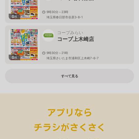
9時30分～23時
6
枚
埼玉県春日部市谷原3-8-1
コープみらい
コープ上木崎店
9時30分～21時
6
枚
埼玉県さいたま市浦和区上木崎7-6-7
すべて見る