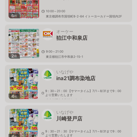
10:00～20:00
6
枚
東京都調布市国領町8-2-64 イトーヨーカドー国領内2F
オーケー
狛江中和泉店
9:00～21:00
2
枚
東京都狛江市中和泉2-15-1
いなげや
ina21調布染地店
9：30～21：00 【サマータイム】7/1～8/31まで9：00
より営業いたします
4
枚
東京都調布市染地2－8－3
いなげや
川崎登戸店
9：30～21：30 【サマータイム】7/1～8/31まで9：00
より営業いたします
4
枚