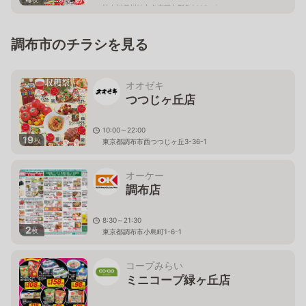
神奈川県川崎市多摩区中野島2325－1
調布市のチラシを見る
オオゼキ
つつじヶ丘店
10:00～22:00
19
枚
東京都調布市西つつじヶ丘3-36-1
オーケー
調布店
8:30～21:30
2
枚
東京都調布市小島町1-6-1
コープみらい
ミニコープ緑ヶ丘店