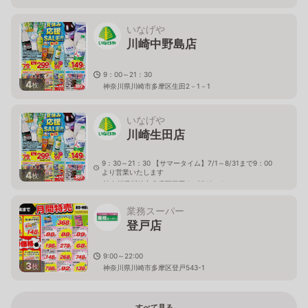
神奈川県川崎市多摩区中野島2325－1
いなげや
川崎中野島店
9：00～21：30
4
枚
神奈川県川崎市多摩区生田2－1－1
いなげや
川崎生田店
9：30～21：30 【サマータイム】7/1～8/31まで9：00
より営業いたします
4
枚
神奈川県川崎市多摩区三田4－5548－1
業務スーパー
登戸店
9:00～22:00
3
枚
神奈川県川崎市多摩区登戸543-1
すべて見る