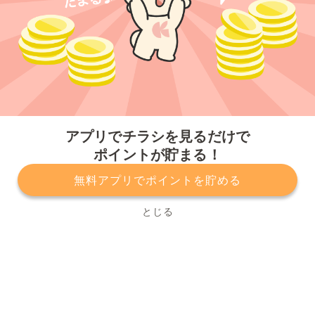
今すぐアプリをダウンロードする
アプリでチラシを見るだけで
ポイントが貯まる！
無料アプリでポイントを貯める
プライバシーポリシー
利用規約
運営会社
サービスに関してのお問い合わせ
チラシ掲載をお考えの方
とじる
Copyright© Kurashiru, Inc. All Rights Reserved.