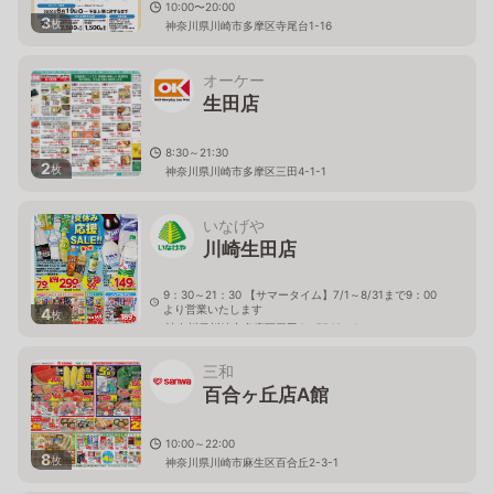
10:00〜20:00
3
枚
神奈川県川崎市多摩区寺尾台1-16
オーケー
生田店
8:30～21:30
2
枚
神奈川県川崎市多摩区三田4-1-1
いなげや
川崎生田店
9：30～21：30 【サマータイム】7/1～8/31まで9：00
より営業いたします
4
枚
神奈川県川崎市多摩区三田4－5548－1
三和
百合ヶ丘店A館
10:00～22:00
8
枚
神奈川県川崎市麻生区百合丘2-3-1