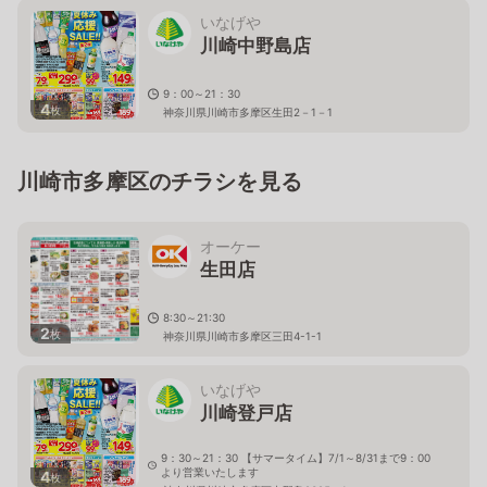
いなげや
川崎中野島店
9：00～21：30
4
枚
神奈川県川崎市多摩区生田2－1－1
川崎市多摩区のチラシを見る
オーケー
生田店
8:30～21:30
2
枚
神奈川県川崎市多摩区三田4-1-1
いなげや
川崎登戸店
9：30～21：30 【サマータイム】7/1～8/31まで9：00
より営業いたします
4
枚