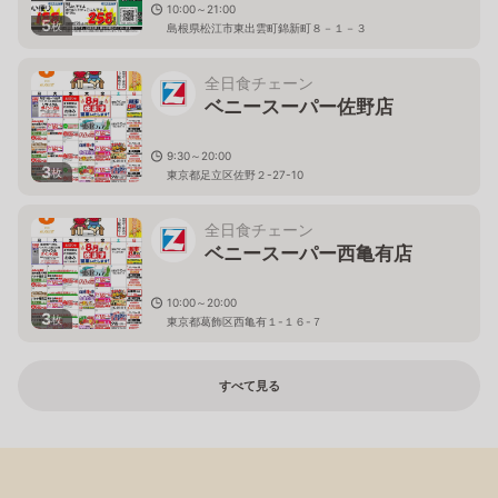
10:00～21:00
5
枚
島根県松江市東出雲町錦新町８－１－３
全日食チェーン
ベニースーパー佐野店
9:30～20:00
3
枚
東京都足立区佐野２-27-10
全日食チェーン
ベニースーパー西亀有店
10:00～20:00
3
枚
東京都葛飾区西亀有１-１６-７
すべて見る