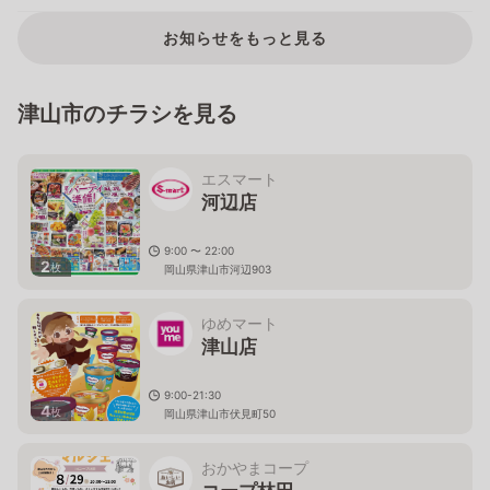
お知らせをもっと見る
津山市のチラシを見る
エスマート
河辺店
9:00 〜 22:00
2
枚
岡山県津山市河辺903
ゆめマート
津山店
9:00-21:30
4
枚
岡山県津山市伏見町50
おかやまコープ