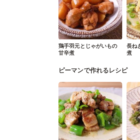
鶏手羽元とじゃがいもの
長ね
甘辛煮
煮
ピーマンで作れるレシピ