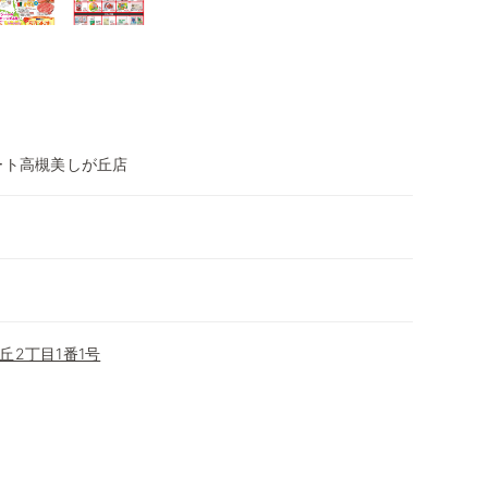
ート高槻美しが丘店
丘2丁目1番1号