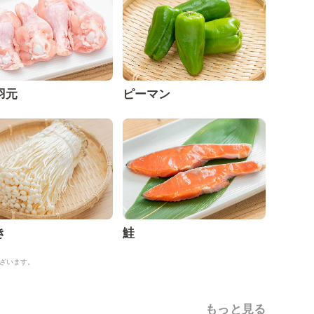
羽元
ピーマン
き
鮭
ざいます。
もっと見る