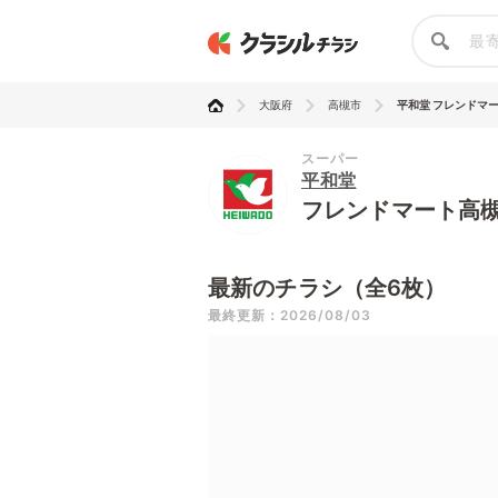
大阪府
高槻市
平和堂 フレンドマート
スーパー
平和堂
フレンドマート高
最新のチラシ（全6枚）
最終更新：2026/08/03