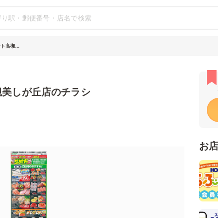
高槻...
槻美しが丘店のチラシ
お