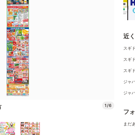
近
スギド
スギ
スギ
ジャパ
ジャパ
1/6
市
フ
まだ