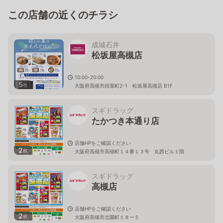
この店舗の近くのチラシ
成城石井
松坂屋高槻店
10:00-20:00
5
枚
大阪府高槻市紺屋町2-1 松坂屋高槻店 B1F
スギドラッグ
たかつき本通り店
店舗HPをご確認ください
2
枚
大阪府高槻市高槻町１４番１３号 丸西ビル１階
スギドラッグ
高槻店
店舗HPをご確認ください
2
枚
大阪府高槻市北園町１８ー５