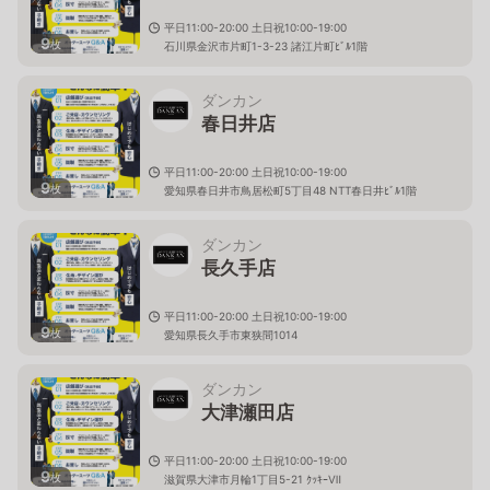
平日11:00-20:00 土日祝10:00-19:00
9
枚
石川県金沢市片町1-3-23 諸江片町ﾋﾞﾙ1階
ダンカン
春日井店
平日11:00-20:00 土日祝10:00-19:00
9
枚
愛知県春日井市鳥居松町5丁目48 NTT春日井ﾋﾞﾙ1階
ダンカン
長久手店
平日11:00-20:00 土日祝10:00-19:00
9
枚
愛知県長久手市東狭間1014
ダンカン
大津瀬田店
平日11:00-20:00 土日祝10:00-19:00
9
枚
滋賀県大津市月輪1丁目5-21 ｸｯｷｰⅦ