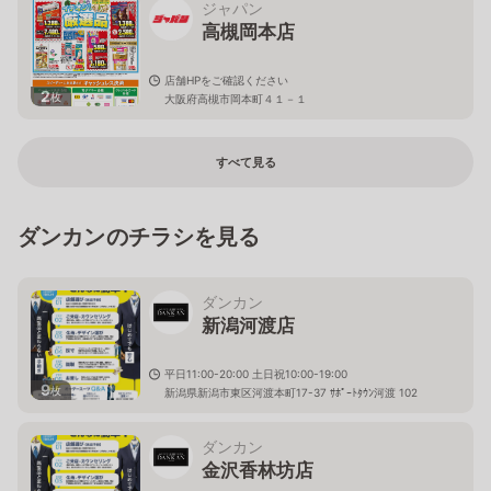
ジャパン
高槻岡本店
店舗HPをご確認ください
2
枚
大阪府高槻市岡本町４１－１
すべて見る
ダンカンのチラシを見る
ダンカン
新潟河渡店
平日11:00-20:00 土日祝10:00-19:00
9
枚
新潟県新潟市東区河渡本町17-37 ｻﾎﾟｰﾄﾀｳﾝ河渡 102
ダンカン
金沢香林坊店