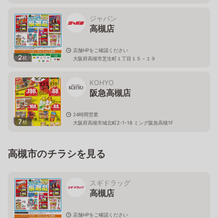
ジャパン
高槻店
店舗HPをご確認ください
2
枚
大阪府高槻市芝生町１丁目１５－１９
KOHYO
阪急高槻店
24時間営業
7
枚
大阪府高槻市城北町2-1-18 ミング阪急高槻1F
高槻市のチラシを見る
スギドラッグ
高槻店
店舗HPをご確認ください