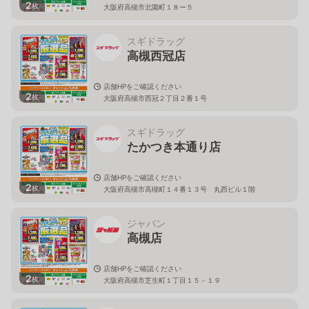
2
枚
大阪府高槻市北園町１８ー５
スギドラッグ
高槻西冠店
店舗HPをご確認ください
2
枚
大阪府高槻市西冠２丁目２番１号
スギドラッグ
たかつき本通り店
店舗HPをご確認ください
2
枚
大阪府高槻市高槻町１４番１３号 丸西ビル１階
ジャパン
高槻店
店舗HPをご確認ください
2
枚
大阪府高槻市芝生町１丁目１５－１９