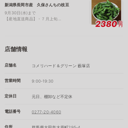
新潟県長岡市産 久保さんちの枝豆
9月30日(水)まで
【産地直送商品】・７月上旬...
2380
税込
円
店舗情報
店舗名
コメリハード＆グリーン 藪塚店
営業時間
9:00-19:30
定休日
元日、棚卸など不定休
電話番号
0277-20-4060
住所
群馬県太田市大原町295-4