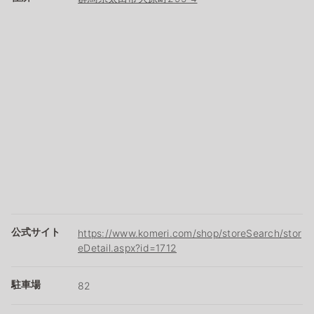
公式サイト
https://www.komeri.com/shop/storeSearch/stor
eDetail.aspx?id=1712
駐車場
82