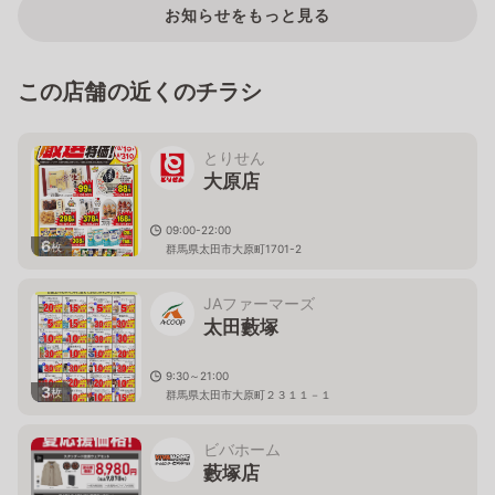
お知らせをもっと見る
この店舗の近くのチラシ
とりせん
大原店
09:00-22:00
6
枚
群馬県太田市大原町1701-2
JAファーマーズ
太田藪塚
9:30～21:00
3
枚
群馬県太田市大原町２３１１－１
ビバホーム
藪塚店