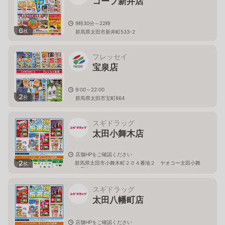
コープ新井店
9時30分～22時
6
枚
群馬県太田市新井町533-2
フレッセイ
宝泉店
9:00～22:00
2
枚
群馬県太田市宝町864
スギドラッグ
太田小舞木店
店舗HPをご確認ください
2
群馬県太田市小舞木町２０４番地２ ヤオコー太田小舞
枚
木店内
スギドラッグ
太田八幡町店
店舗HPをご確認ください