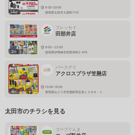
9:30-20:00
14
枚
群馬県太田市大原町1110
フレッセイ
田部井店
9:00～22:00
2
枚
群馬県伊勢崎市田部井町2-479
バースデイ
アクロスプラザ笠懸店
10:00-19:00
4
枚
群馬県みどり市笠懸町阿左美１２８８－１
太田市のチラシを見る
コープぐんま