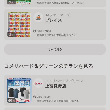
2
枚
群馬県太田市八幡町29番地13 とりせん内
JAファーマーズ
ブレイス
9:30～21:00
3
枚
群馬県太田市新田市野井町４３８-１
すべて見る
コメリハード＆グリーンのチラシを見る
コメリハード＆グリーン
上富良野店
9:00-19:00
46
枚
北海道空知郡上富良野町大町5-942-5