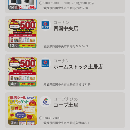
9:00-19:30 10月～3月は19:00閉店
44
枚
愛媛県四国中央市土居町小林1250
コーナン
四国中央店
12
枚
愛媛県四国中央市具定町５００-３
コーナン
ホームストック土居店
4
枚
愛媛県四国中央市土居町津根1671番
コープえひめ
コープ土居
09:30-21:00
3
枚
愛媛県四国中央市土居町入野668-1