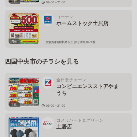
1
枚
09:00～21:00
愛媛県四国中央市土居町蕪崎651-7
コーナン
ホームストック土居店
4
枚
愛媛県四国中央市土居町津根1671番
四国中央市のチラシを見る
全日食チェーン
コンビニエンスストアやま
うち
1
枚
09:00～21:00
愛媛県四国中央市土居町蕪崎651-7
コメリハード＆グリーン
土居店