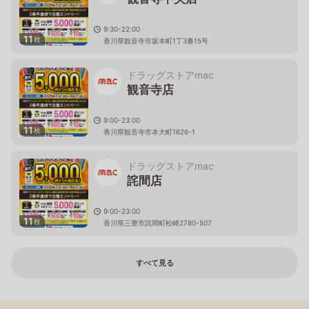
9:30-22:00
11
枚
香川県観音寺市坂本町1丁3番15号
ドラッグストアmac
観音寺店
9:00-23:00
11
枚
香川県観音寺市本大町1626-1
ドラッグストアmac
詫間店
9:00-23:00
11
枚
香川県三豊市詫間町松崎2780-507
すべて見る