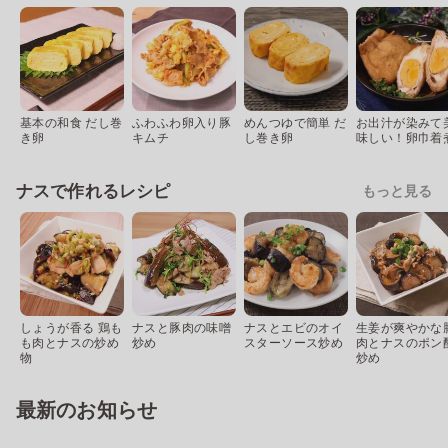
基本の和食 だし巻
ふわふわ卵入り豚
めんつゆで簡単 だ
お出汁が染みて
き卵
キムチ
し巻き卵
味しい！卵巾着
ナスで作れるレシピ
もっと見る
しょうが香る 鶏も
ナスと豚肉の味噌
ナスとエビのオイ
生姜が爽やかな
も肉とナスの炒め
炒め
スターソース炒め
肉とナスのポン
物
炒め
最新のお知らせ