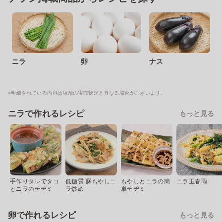
ニラ
卵
ナス
※明細されている内容は店舗の実売状況と異なる場合がございます。
ニラで作れるレシピ
もっと見る
手作りタレでタコ
低糖質 豚もやしニ
もやしとニラの簡
ニラ玉春雨
とニラのチヂミ
ラ炒め
単チヂミ
卵で作れるレシピ
もっと見る