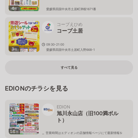
4
枚
愛媛県四国中央市土居町津根1671番
コープえひめ
コープ土居
09:30-21:00
3
枚
愛媛県四国中央市土居町入野668-1
すべて見る
EDIONのチラシを見る
EDION
旭川永山店（旧100満ボル
ト）
56
枚
営業時間はエディオンの店舗情報ページにて最新情報を
ご確認ください。