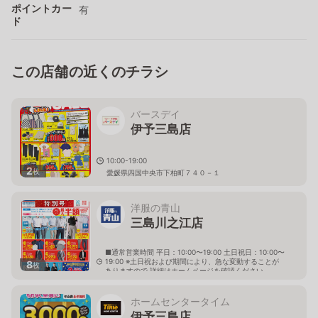
ポイントカー
有
ド
この店舗の近くのチラシ
バースデイ
伊予三島店
10:00-19:00
2
枚
愛媛県四国中央市下柏町７４０－１
洋服の青山
三島川之江店
■通常営業時間 平日：10:00〜19:00 土日祝日：10:00〜
19:00 ※土日祝および期間により、急な変動することが
8
枚
ありますので 詳細はホームページを確認ください
愛媛県四国中央市下柏町748番地の2
ホームセンタータイム
伊予三島店