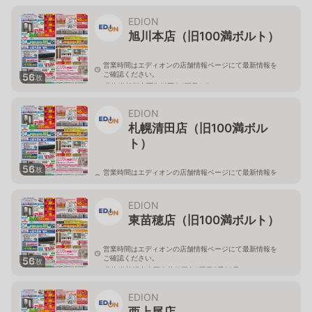
北海道旭川市永山二条3-1-15
EDION
旭川本店（旧100満ボルト）
営業時間はエディオンの店舗情報ページにて最新情報を
ご確認ください。
56
枚
北海道旭川市西御料五条1丁目1-5
EDION
札幌清田店（旧100満ボル
ト）
56
枚
営業時間はエディオンの店舗情報ページにて最新情報を
ご確認ください。
北海道札幌市清田区真栄56
EDION
東苗穂店（旧100満ボルト）
営業時間はエディオンの店舗情報ページにて最新情報を
ご確認ください。
56
枚
北海道札幌市東区東苗穂三条2丁目5番20号
EDION
西上尾店