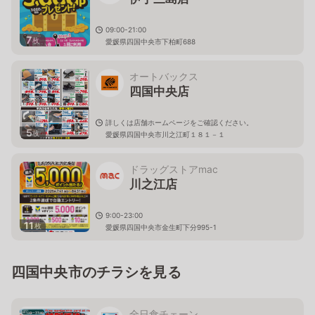
09:00-21:00
7
枚
愛媛県四国中央市下柏町688
オートバックス
四国中央店
詳しくは店舗ホームページをご確認ください。
5
枚
愛媛県四国中央市川之江町１８１－１
ドラッグストアmac
川之江店
9:00-23:00
11
枚
愛媛県四国中央市金生町下分995-1
四国中央市のチラシを見る
全日食チェーン