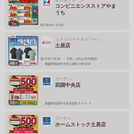
コンビニエンスストアやま
うち
1
枚
09:00～21:00
愛媛県四国中央市土居町蕪崎651-7
コメリハード＆グリーン
土居店
9:00-19:30 10月～3月は19:00閉店
46
枚
愛媛県四国中央市土居町小林1250
コーナン
四国中央店
12
枚
愛媛県四国中央市具定町５００-３
コーナン
ホームストック土居店