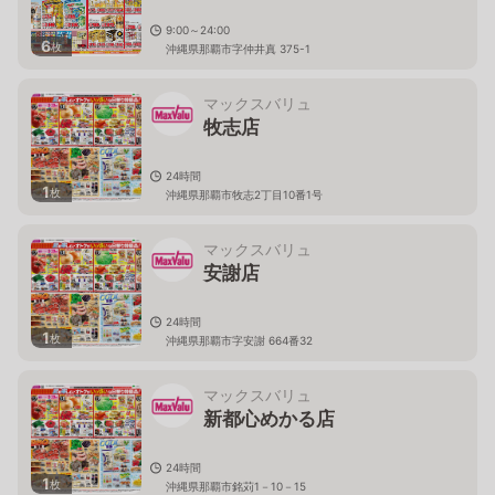
9:00～24:00
6
枚
沖縄県那覇市字仲井真 375-1
マックスバリュ
牧志店
24時間
1
枚
沖縄県那覇市牧志2丁目10番1号
マックスバリュ
安謝店
24時間
1
枚
沖縄県那覇市字安謝 664番32
マックスバリュ
新都心めかる店
24時間
1
枚
沖縄県那覇市銘苅1－10－15