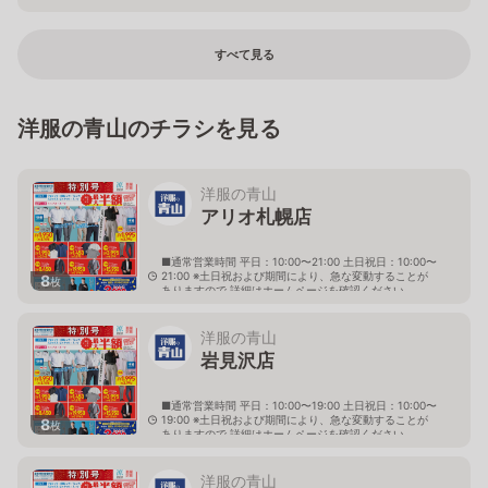
すべて見る
洋服の青山のチラシを見る
洋服の青山
アリオ札幌店
■通常営業時間 平日：10:00〜21:00 土日祝日：10:00〜
21:00 ※土日祝および期間により、急な変動することが
8
枚
ありますので 詳細はホームページを確認ください
北海道札幌市東区北七条東九丁目2番20号 アリオ札幌
３階
洋服の青山
岩見沢店
■通常営業時間 平日：10:00〜19:00 土日祝日：10:00〜
19:00 ※土日祝および期間により、急な変動することが
8
枚
ありますので 詳細はホームページを確認ください
北海道岩見沢市大和二条八丁目6番地
洋服の青山