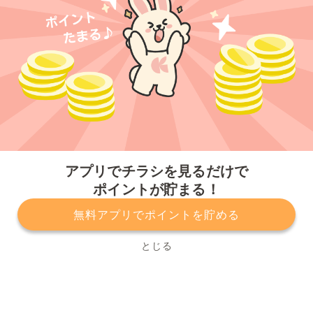
今すぐアプリをダウンロードする
アプリでチラシを見るだけで
ポイントが貯まる！
無料アプリでポイントを貯める
プライバシーポリシー
利用規約
運営会社
サービスに関してのお問い合わせ
チラシ掲載をお考えの方
とじる
Copyright© Kurashiru, Inc. All Rights Reserved.