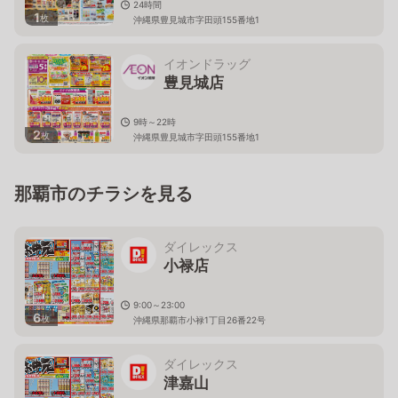
24時間
1
枚
沖縄県豊見城市字田頭155番地1
イオンドラッグ
豊見城店
9時～22時
2
枚
沖縄県豊見城市字田頭155番地1
那覇市のチラシを見る
ダイレックス
小禄店
9:00～23:00
6
枚
沖縄県那覇市小禄1丁目26番22号
ダイレックス
津嘉山