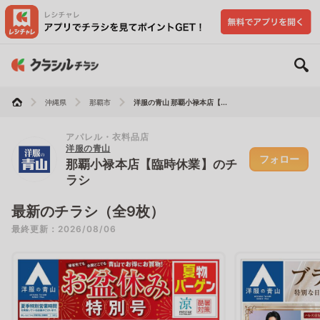
沖縄県
那覇市
洋服の青山 那覇小禄本店【...
アパレル・衣料品店
洋服の青山
フォロー
那覇小禄本店【臨時休業】のチ
ラシ
最新のチラシ（全9枚）
最終更新：2026/08/06