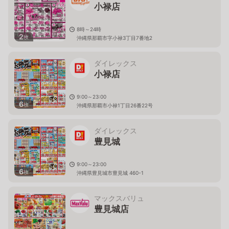
小禄店
8時～24時
2
枚
沖縄県那覇市字小禄3丁目7番地2
ダイレックス
小禄店
9:00～23:00
6
枚
沖縄県那覇市小禄1丁目26番22号
ダイレックス
豊見城
9:00～23:00
6
枚
沖縄県豊見城市豊見城 460-1
マックスバリュ
豊見城店