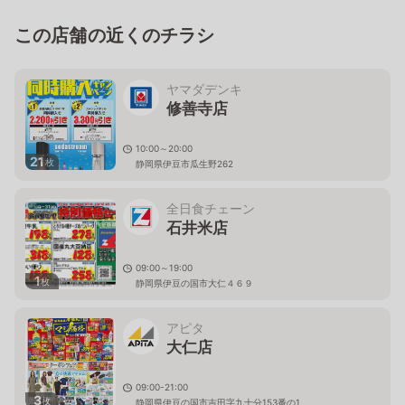
この店舗の近くのチラシ
ヤマダデンキ
修善寺店
10:00～20:00
21
枚
静岡県伊豆市瓜生野262
全日食チェーン
石井米店
09:00～19:00
1
枚
静岡県伊豆の国市大仁４６９
アピタ
大仁店
09:00-21:00
3
枚
静岡県伊豆の国市吉田字九十分153番の1