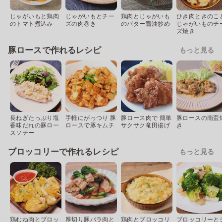
じゃがいもと鶏肉
じゃがいもとチー
鶏肉とじゃがいも
ひき肉ときのこ
のトマト煮込み
ズの肉巻き
のバター醤油炒め
じゃがいものチ
ズ焼き
豚ロースで作れるレシピ
もっと見る
長ねぎたっぷり塩
手軽にがっつり 豚
豚ロース肉で 簡単
豚ロースの南蛮
香味だれの豚ロー
ロースで豚キムチ
サクサク竜田揚げ
き
スソテー
ブロッコリーで作れるレシピ
もっと見る
鶏むね肉とブロッ
厚切り豚バラ肉と
鶏肉とブロッコリ
ブロッコリーと