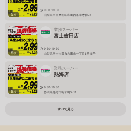
9:00-19:30
5
枚
山梨県中巨摩郡昭和町西条字才神24
業務スーパー
富士吉田店
9:30-19:30
5
枚
山梨県富士吉田市吉田東一丁目8番15号
業務スーパー
熱海店
9:30-19:30
5
枚
静岡県熱海市昭和町5-11
すべて見る