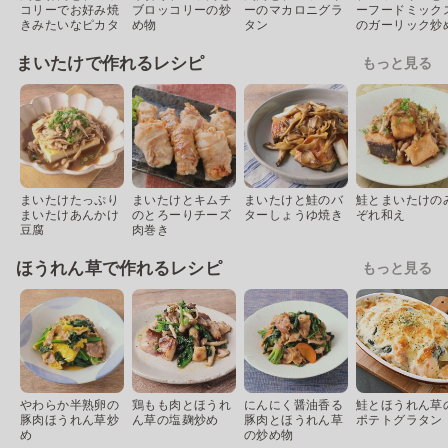
コリーでお好み焼
ブロッコリーの炒
ーのマカロニグラ
ーフードミック
きみたいなピカタ
め物
タン
のガーリック炒
まいたけで作れるレシピ
もっと見る
まいたけたっぷり
まいたけとキムチ
まいたけと鮭のバ
鮭とまいたけの
まいたけあんかけ
のとろーりチーズ
ターしょうゆ焼き
ぞれ和え
豆腐
肉巻き
ほうれん草で作れるレシピ
もっと見る
やわらか半熟卵の
鶏もも肉とほうれ
にんにく醤油香る
鮭とほうれん草
豚肉ほうれん草炒
ん草の塩麹炒め
豚肉とほうれん草
ポテトグラタン
め
の炒め物