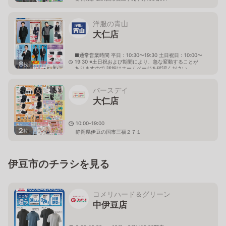
洋服の青山
大仁店
■通常営業時間 平日：10:30〜19:30 土日祝日：10:00〜
19:30 ※土日祝および期間により、急な変動することが
8
枚
ありますので 詳細はホームページを確認ください
静岡県伊豆の国市中島235番地の1
バースデイ
大仁店
10:00-19:00
2
枚
静岡県伊豆の国市三福２７１
伊豆市のチラシを見る
コメリハード＆グリーン
中伊豆店