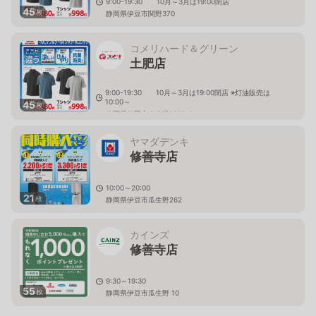
9:00-19:30 10月～3月は19:00閉店
45
枚
静岡県伊豆市関野370
コメリハード＆グリーン
土肥店
9:00-19:30 10月～3月は19:00閉店 ※灯油販売は
10:00～
45
枚
静岡県伊豆市八木沢1268-1
ヤマダデンキ
修善寺店
10:00～20:00
21
枚
静岡県伊豆市瓜生野262
カインズ
修善寺店
9:30～19:30
55
枚
静岡県伊豆市瓜生野 10