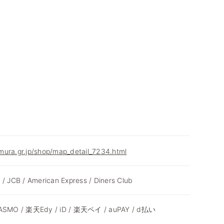
mura.gr.jp/shop/map_detail_7234.html
 / JCB / American Express / Diners Club
 PASMO / 楽天Edy / iD / 楽天ペイ / auPAY / d払い