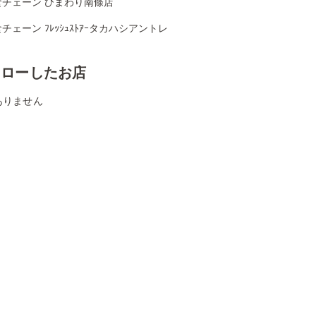
食チェーン ひまわり南條店
チェーン ﾌﾚｯｼｭｽﾄｱｰタカハシアントレ
ォローしたお店
ありません