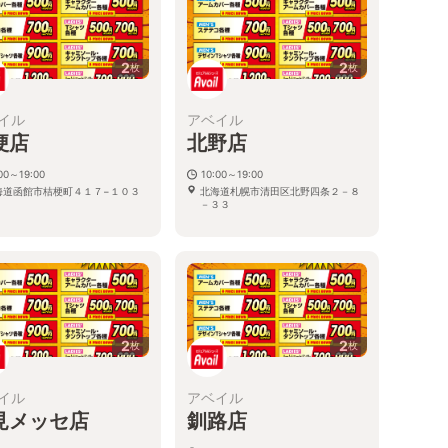
2
2
枚
枚
イル
アベイル
梗店
北野店
00～19:00
10:00～19:00
海道函館市桔梗町４１７−１０３
北海道札幌市清田区北野四条２－８
－３３
2
2
枚
枚
イル
アベイル
見メッセ店
釧路店