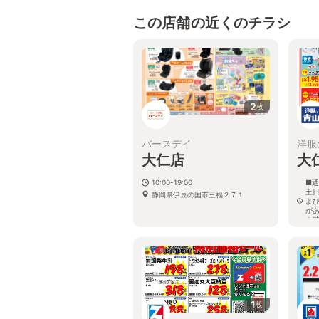
この店舗の近くのチラシ
2
枚
バースデイ
洋服
大仁店
大
10:00-19:00
■通
土日
静岡県伊豆の国市三福２７１
よ
が
を
静
1
枚