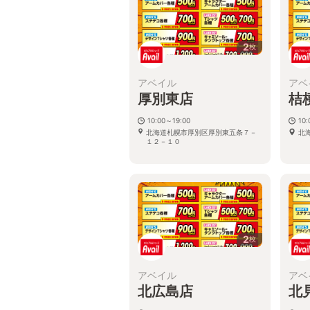
2
枚
アベイル
アベ
厚別東店
桔
10:00～19:00
10:
北海道札幌市厚別区厚別東五条７－
北
１２－１０
2
枚
アベイル
アベ
北広島店
北