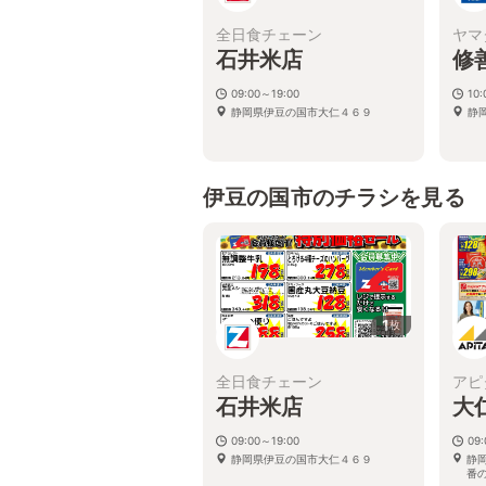
全日食チェーン
ヤマ
石井米店
修
09:00～19:00
10
静岡県伊豆の国市大仁４６９
静
伊豆の国市のチラシを見る
1
枚
全日食チェーン
アピ
石井米店
大
09:00～19:00
09:
静岡県伊豆の国市大仁４６９
静
番の