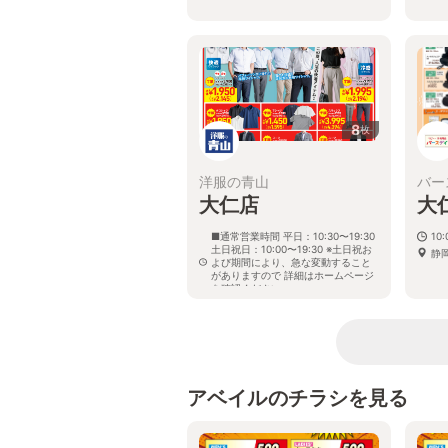
8
枚
洋服の青山
バー
大仁店
大
■通常営業時間 平日：10:30〜19:30
10:
土日祝日：10:00〜19:30 ※土日祝お
静
よび期間により、急な変動すること
がありますので 詳細はホームページ
を確認ください
静岡県伊豆の国市中島235番地の1
アベイルのチラシを見る