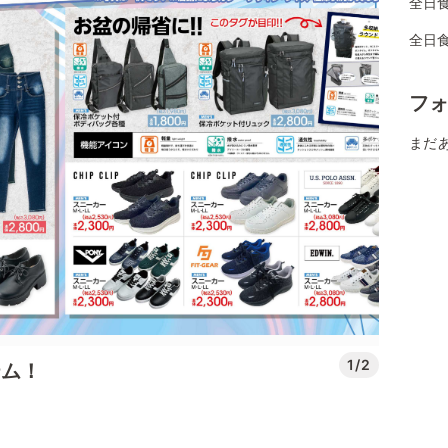
全日
全日食
フ
まだ
1/2
テム！