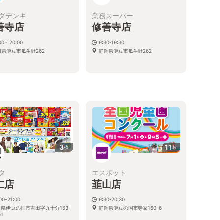
ダデンキ
業務スーパー
善寺店
修善寺店
:00～20:00
9:30-19:30
岡県伊豆市瓜生野262
静岡県伊豆市瓜生野262
3
11
枚
枚
タ
エスポット
仁店
韮山店
00-21:00
9:30-20:30
岡県伊豆の国市吉田字九十分153
静岡県伊豆の国市寺家160-6
1