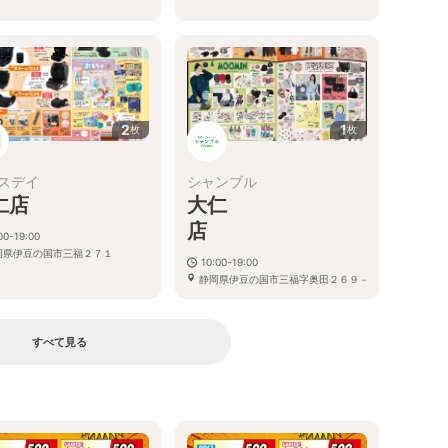
2
1
枚
枚
スデイ
シャンブル
仁店
大仁
00-19:00
岡県伊豆の国市三福２７１
10:00-19:00
静岡県伊豆の国市三福字奥田２６９－
４
すべて見る