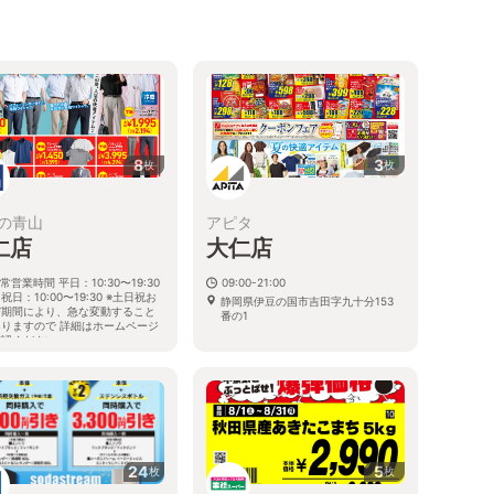
8
3
枚
枚
の青山
アピタ
仁店
大仁店
常営業時間 平日：10:30〜19:30
09:00-21:00
祝日：10:00〜19:30 ※土日祝お
静岡県伊豆の国市吉田字九十分153
び期間により、急な変動すること
番の1
ありますので 詳細はホームページ
確認ください
岡県伊豆の国市中島235番地の1
24
5
枚
枚