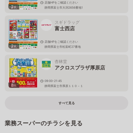
店舗HPをご確認ください
2
枚
静岡県富士市大渕2656番地1
スギドラッグ
富士西店
店舗HPをご確認ください
2
枚
静岡県富士市松富町27番地
杏林堂
アクロスプラザ厚原店
09:00-21:45
8
枚
静岡県富士市厚原１１０－１
すべて見る
業務スーパーのチラシを見る