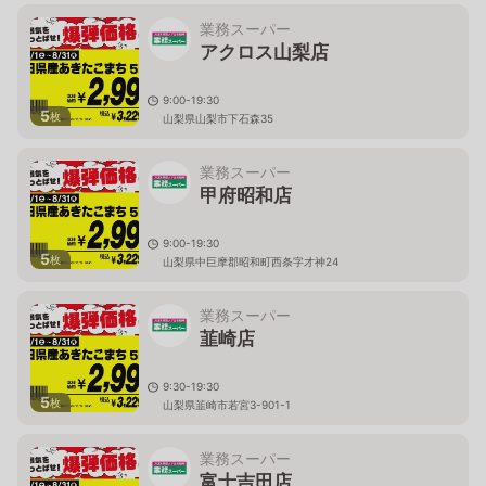
業務スーパー
アクロス山梨店
9:00-19:30
5
枚
山梨県山梨市下石森35
業務スーパー
甲府昭和店
9:00-19:30
5
枚
山梨県中巨摩郡昭和町西条字才神24
業務スーパー
韮崎店
9:30-19:30
5
枚
山梨県韮崎市若宮3-901-1
業務スーパー
富士吉田店