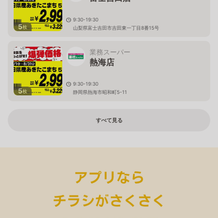
9:30-19:30
5
枚
山梨県富士吉田市吉田東一丁目8番15号
業務スーパー
熱海店
9:30-19:30
5
枚
静岡県熱海市昭和町5-11
すべて見る