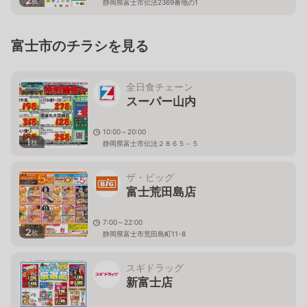
2
枚
静岡県富士市伝法2369番地の1
富士市のチラシを見る
全日食チェーン
スーパー山内
10:00～20:00
1
枚
静岡県富士市伝法２８６５－５
ザ・ビッグ
富士荒田島店
7:00～22:00
2
枚
静岡県富士市荒田島町11-8
スギドラッグ
新富士店