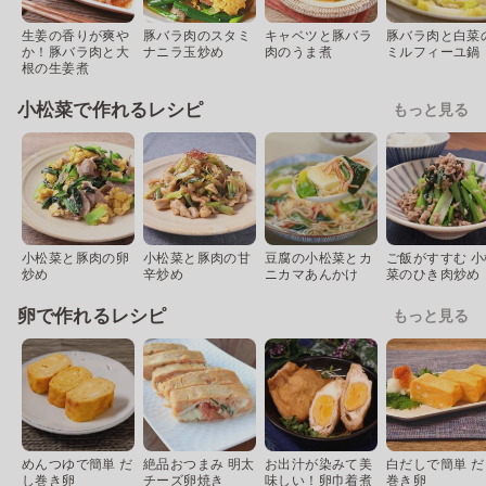
生姜の香りが爽や
豚バラ肉のスタミ
キャベツと豚バラ
豚バラ肉と白菜
か！豚バラ肉と大
ナニラ玉炒め
肉のうま煮
ミルフィーユ鍋
根の生姜煮
小松菜で作れるレシピ
もっと見る
小松菜と豚肉の卵
小松菜と豚肉の甘
豆腐の小松菜とカ
ご飯がすすむ 小
炒め
辛炒め
ニカマあんかけ
菜のひき肉炒め
卵で作れるレシピ
もっと見る
めんつゆで簡単 だ
絶品おつまみ 明太
お出汁が染みて美
白だしで簡単 だ
し巻き卵
チーズ卵焼き
味しい！卵巾着煮
巻き卵