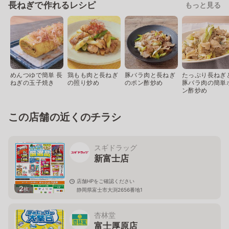
長ねぎで作れるレシピ
もっと見る
めんつゆで簡単 長
鶏もも肉と長ねぎ
豚バラ肉と長ねぎ
たっぷり長ねぎ
ねぎの玉子焼き
の照り炒め
のポン酢炒め
豚バラ肉の簡単
ン酢炒め
この店舗の近くのチラシ
スギドラッグ
新富士店
店舗HPをご確認ください
2
枚
静岡県富士市大渕2656番地1
杏林堂
富士厚原店