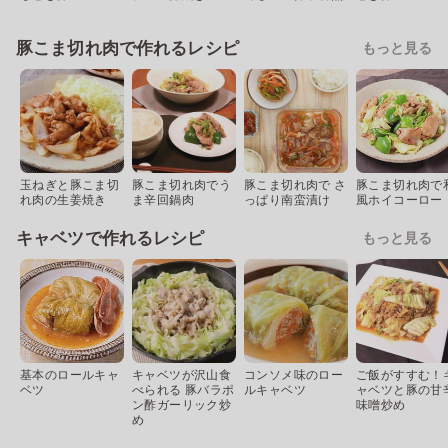
豚こま切れ肉で作れるレシピ
もっと見る
玉ねぎと豚こま切
豚こま切れ肉でう
豚こま切れ肉で さ
豚こま切れ肉で
れ肉の生姜焼き
ま辛回鍋肉
っぱり南蛮漬け
風ホイコーロー
キャベツで作れるレシピ
もっと見る
基本のロールキャ
キャベツが沢山食
コンソメ味のロー
ご飯がすすむ！
ベツ
べられる 豚バラポ
ルキャベツ
ャベツと豚の甘
ン酢ガーリック炒
味噌炒め
め