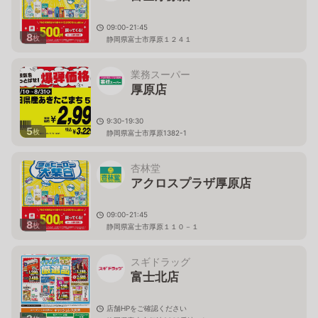
09:00-21:45
8
枚
静岡県富士市厚原１２４１
業務スーパー
厚原店
9:30-19:30
5
枚
静岡県富士市厚原1382-1
杏林堂
アクロスプラザ厚原店
09:00-21:45
8
枚
静岡県富士市厚原１１０－１
スギドラッグ
富士北店
店舗HPをご確認ください