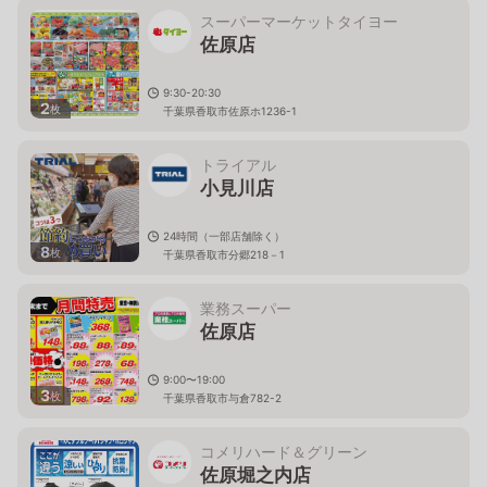
スーパーマーケットタイヨー
佐原店
9:30-20:30
2
枚
千葉県香取市佐原ホ1236-1
トライアル
小見川店
24時間（一部店舗除く）
8
枚
千葉県香取市分郷218－1
業務スーパー
佐原店
9:00〜19:00
3
枚
千葉県香取市与倉782-2
コメリハード＆グリーン
佐原堀之内店