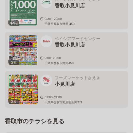
香取小見川店
9:30～20:00
44
枚
千葉県香取市野田 450
ベイシアフードセンター
香取小見川店
9:00~20:00
2
枚
千葉県香取市野田450
フーズマーケットさえき
小見川店
09:00-21:00
2
枚
千葉県香取市南原地新田371
香取市のチラシを見る