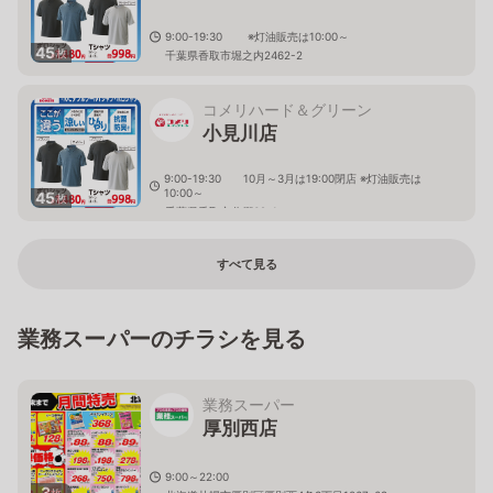
9:00-19:30 ※灯油販売は10:00～
45
枚
千葉県香取市堀之内2462-2
コメリハード＆グリーン
小見川店
9:00-19:30 10月～3月は19:00閉店 ※灯油販売は
10:00～
45
枚
千葉県香取市分郷62-1
すべて見る
業務スーパーのチラシを見る
業務スーパー
厚別西店
9:00～22:00
3
枚