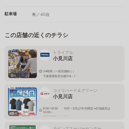
駐車場
有／40台
この店舗の近くのチラシ
トライアル
小見川店
24時間（一部店舗除く）
8
枚
千葉県香取市分郷218－1
コメリハード＆グリーン
小見川店
9:00-19:30 10月～3月は19:00閉店 ※灯油販売は
10:00～
45
枚
千葉県香取市分郷62-1
カインズスーパーセンター