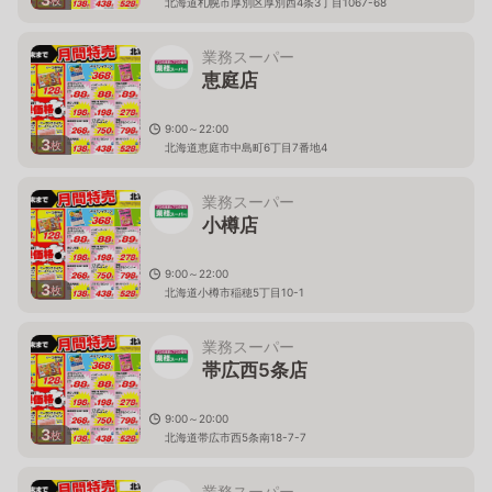
北海道札幌市厚別区厚別西4条3丁目1067-68
業務スーパー
恵庭店
9:00～22:00
3
枚
北海道恵庭市中島町6丁目7番地4
業務スーパー
小樽店
9:00～22:00
3
枚
北海道小樽市稲穂5丁目10-1
業務スーパー
帯広西5条店
9:00～20:00
3
枚
北海道帯広市西5条南18-7-7
業務スーパー