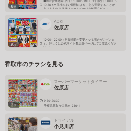
■通常営業時間 平日：10:00〜19:00 土日祝日：10:00〜
19:30 ※土日祝および期間により、急な変動することが
8
枚
ありますので 詳細はホームページを確認ください
千葉県香取市北二丁目15番5号
AOKI
佐原店
10:00～20:00（営業時間が変更となる場合がございま
す。詳しくは公式サイト各店舗ページにてご確認くださ
6
枚
い。）
千葉県香取市佐原イ-4196-1
香取市のチラシを見る
スーパーマーケットタイヨー
佐原店
9:30-20:30
2
枚
千葉県香取市佐原ホ1236-1
トライアル
小見川店