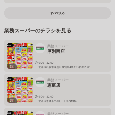
千葉県香取市北二丁目15番5号
すべて見る
業務スーパーのチラシを見る
業務スーパー
厚別西店
9:00～22:00
3
枚
北海道札幌市厚別区厚別西4条3丁目1067-68
業務スーパー
恵庭店
9:00～22:00
3
枚
北海道恵庭市中島町6丁目7番地4
業務スーパー