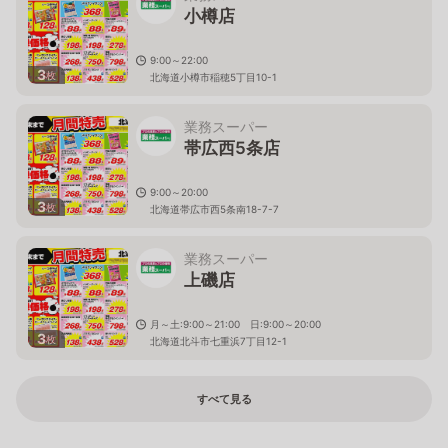
小樽店
9:00～22:00
3
枚
北海道小樽市稲穂5丁目10-1
業務スーパー
帯広西5条店
9:00～20:00
3
枚
北海道帯広市西5条南18-7-7
業務スーパー
上磯店
月～土:9:00～21:00 日:9:00～20:00
3
枚
北海道北斗市七重浜7丁目12-1
すべて見る