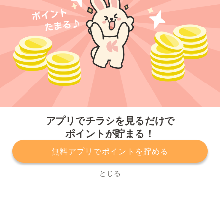
今すぐアプリをダウンロードする
アプリでチラシを見るだけで
ポイントが貯まる！
無料アプリでポイントを貯める
プライバシーポリシー
利用規約
運営会社
サービスに関してのお問い合わせ
チラシ掲載をお考えの方
とじる
Copyright© Kurashiru, Inc. All Rights Reserved.