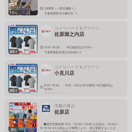
24時間（一部店舗除く）
10
枚
千葉県香取市分郷218－1
コメリハード＆グリーン
佐原堀之内店
9:00-19:30 ※灯油販売は10:00～
45
枚
千葉県香取市堀之内2462-2
コメリハード＆グリーン
小見川店
9:00-19:30 10月～3月は19:00閉店 ※灯油販売は
10:00～
45
枚
千葉県香取市分郷62-1
洋服の青山
佐原店
■通常営業時間 平日：10:00〜19:00 土日祝日：10:00〜
19:30 ※土日祝および期間により、急な変動することが
8
枚
ありますので 詳細はホームページを確認ください