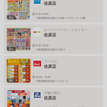
佐原店
9:30-20:00
2
枚
千葉県香取市佐原ホ-1236-1 サワラシティ2階
スーパーマーケットタイヨー
佐原店
9:30-20:30
2
枚
千葉県香取市佐原ホ1236-1
アベイル
佐原店
10:00～19:00
5
枚
千葉県香取市佐原イ３９３−１
洋服の青山
佐原店