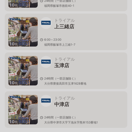
24時間（一部店舗除く）
10
枚
福岡県飯塚市徳前40-1
トライアル
上三緒店
6:00～23:00
10
枚
福岡県飯塚市上三緒1-7
トライアル
玉津店
24時間（一部店舗除く）
10
枚
大分県豊後高田市玉津1628番地
トライアル
中津店
24時間（一部店舗除く）
10
枚
大分県中津市大字下池永字熊本153番地1