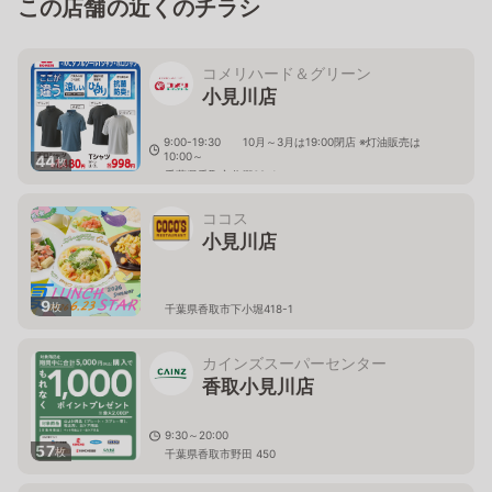
この店舗の近くのチラシ
コメリハード＆グリーン
小見川店
9:00-19:30 10月～3月は19:00閉店 ※灯油販売は
10:00～
44
枚
千葉県香取市分郷62-1
ココス
小見川店
9
枚
千葉県香取市下小堀418-1
カインズスーパーセンター
香取小見川店
9:30～20:00
57
枚
千葉県香取市野田 450