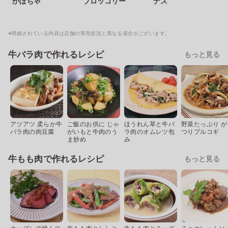
かぼちゃ
ブロッコリー
ナス
※明細されている内容は店舗の実売状況と異なる場合がございます。
牛バラ肉で作れるレシピ
もっと見る
アツアツ 柔らか牛
ご飯のお供に じゃ
ほうれん草と牛バ
野菜たっぷり が
バラ肉の肉豆腐
がいもと牛肉のう
ラ肉のオムレツ包
つりプルコギ
ま炒め
み
牛もも肉で作れるレシピ
もっと見る