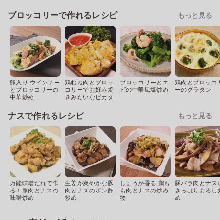
ブロッコリーで作れるレシピ
もっと見る
卵入り ウインナー
鶏むね肉とブロッ
ブロッコリーとエ
鶏肉とブロッコ
とブロッコリーの
コリーでお好み焼
ビの中華風塩炒め
ーのグラタン
中華炒め
きみたいなピカタ
ナスで作れるレシピ
もっと見る
万能味噌だれで作
生姜が爽やかな豚
しょうが香る 鶏も
豚バラ肉とナス
る！豚肉とナスの
肉とナスのポン酢
も肉とナスの炒め
さっぱりおろし
味噌炒め
炒め
物
め