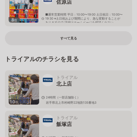
佐原店
■通常営業時間 平日：10:00〜19:00 土日祝日：10:00〜
19:30 ※土日祝および期間により、急な変動することが
8
枚
ありますので 詳細はホームページを確認ください
千葉県香取市北二丁目15番5号
すべて見る
トライアルのチラシを見る
トライアル
北上店
24時間（一部店舗除く）
10
枚
岩手県北上市村崎野22地割135番地3
トライアル
飯塚店