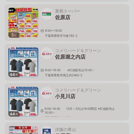
業務スーパー
佐原店
9:00〜19:00
3
枚
千葉県香取市与倉782-2
コメリハード＆グリーン
佐原堀之内店
9:00-19:30 ※灯油販売は10:00～
44
枚
千葉県香取市堀之内2462-2
コメリハード＆グリーン
小見川店
9:00-19:30 10月～3月は19:00閉店 ※灯油販売は
10:00～
44
枚
千葉県香取市分郷62-1
洋服の青山