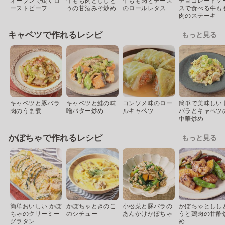
オーブンで焼くロ
牛もも肉とししと
牛もも肉とチーズ
チョコレートソ
ーストビーフ
うの甘酒みそ炒め
のロールレタス
スで食べる牛も
肉のステーキ
キャベツで作れるレシピ
もっと見る
キャベツと豚バラ
キャベツと鮭の味
コンソメ味のロー
簡単で美味しい 
肉のうま煮
噌バター炒め
ルキャベツ
バラとキャベツ
中華炒め
かぼちゃで作れるレシピ
もっと見る
簡単おいしい かぼ
かぼちゃときのこ
小松菜と豚バラの
かぼちゃとしし
ちゃのクリーミー
のシチュー
あんかけかぼちゃ
うと鶏肉の甘酢
グラタン
め