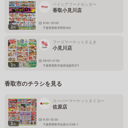
ベイシアフードセンター
香取小見川店
9:00~20:00
2
枚
千葉県香取市野田450
フーズマーケットさえき
小見川店
09:00-21:00
2
枚
千葉県香取市南原地新田371
香取市のチラシを見る
スーパーマーケットタイヨー
佐原店
9:30-20:30
2
枚
千葉県香取市佐原ホ1236-1