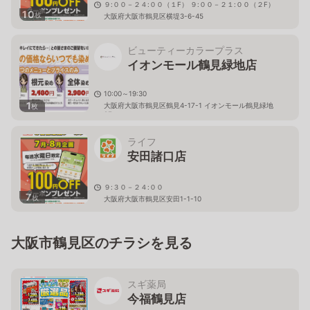
９:００－２４:００（１F） ９:００－２１:００（２F）
10
枚
大阪府大阪市鶴見区横堤3-6-45
ビューティーカラープラス
イオンモール鶴見緑地店
10:00～19:30
1
大阪府大阪市鶴見区鶴見4-17-1 イオンモール鶴見緑地
枚
2F
ライフ
安田諸口店
９:３０－２４:００
7
枚
大阪府大阪市鶴見区安田1-1-10
大阪市鶴見区のチラシを見る
スギ薬局
今福鶴見店