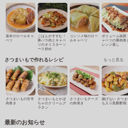
基本のロールキャ
ごはんがすすむ！
コンソメ味のロー
ボリューム抜群 
ベツ
豚バラ肉とキャベ
ルキャベツ
ャベツの豚肉巻
ツのオイスターソ
レンジ蒸し
ース炒め
さつまいもで作れるレシピ
もっと見る
さつまいもの甘辛
さつまいもとかぼ
さつまいもチーズ
揚げない さつま
肉巻き
ちゃのクリームグ
の肉巻き
も入り黒酢酢鶏
ラタン
最新のお知らせ