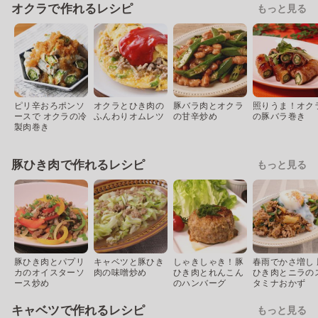
オクラで作れるレシピ
もっと見る
ピリ辛おろポンソ
オクラとひき肉の
豚バラ肉とオクラ
照りうま！オク
ースで オクラの冷
ふんわりオムレツ
の甘辛炒め
の豚バラ巻き
製肉巻き
豚ひき肉で作れるレシピ
もっと見る
豚ひき肉とパプリ
キャベツと豚ひき
しゃきしゃき！豚
春雨でかさ増し 
カのオイスターソ
肉の味噌炒め
ひき肉とれんこん
ひき肉とニラの
ース炒め
のハンバーグ
タミナおかず
キャベツで作れるレシピ
もっと見る