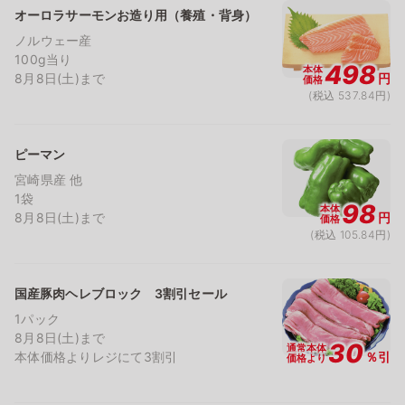
オーロラサーモンお造り用（養殖・背身）
ノルウェー産
100g当り
498
本体
8月8日(土)まで
円
価格
(税込 537.84円)
ピーマン
宮崎県産 他
1袋
98
本体
8月8日(土)まで
円
価格
(税込 105.84円)
国産豚肉ヘレブロック 3割引セール
1パック
8月8日(土)まで
30
通常本体
本体価格よりレジにて3割引
％引
価格より