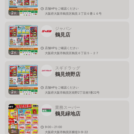
店舗HPをご確認ください
2
枚
大阪府大阪市鶴見区鶴見３丁目６番１６号
ジャパン
鶴見店
店舗HPをご確認ください
2
枚
大阪府大阪市鶴見区鶴見６丁目５－２７
スギドラッグ
鶴見焼野店
店舗HPをご確認ください
2
枚
大阪府大阪市鶴見区焼野2丁目南1番22号
業務スーパー
鶴見緑地店
9:00～21:00
3
枚
大阪府大阪市鶴見区横堤3-9-22