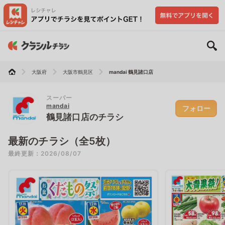
大阪府
大阪市鶴見区
mandai 鶴見諸口店
スーパー
mandai
フォロー
鶴見諸口店のチラシ
最新のチラシ（全5枚）
最終更新：2026/08/07