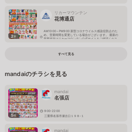
リカーマウンテン
花博通店
AM10:00～PM9:00 新型コロナウイルス感染症防止のた
め、営業時間を変更している場合がございます。 最新の
2
枚
営業状況はリカーマウンテン公式サイトをご確認くださ
い。
大阪府大阪市鶴見区鶴見5-7-7
すべて見る
mandaiのチラシを見る
mandai
名張店
9:00-22:00
5
枚
三重県名張市瀬古口１９８-１
mandai