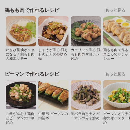
鶏もも肉で作れるレシピ
もっと見る
わさび醤油がクセ
しょうが香る 鶏も
ガーリック香る 鶏
鶏もも肉で作る 
になる！鶏もも肉
も肉とナスの炒め
もも肉のマヨポン
単こってりチャ
の和風ソテー
物
炒め
シュー
ピーマンで作れるレシピ
もっと見る
ご飯が進む！鶏肉
中華風 ピーマンの
豚バラ肉とナスピ
ピーマンとツナ
とピーマンの中華
肉詰め
ーマンのみそ炒め
卵のオイスター
炒め
め