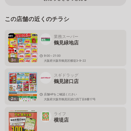
この店舗の近くのチラシ
業務スーパー
鶴見緑地店
9:00～21:00
3
枚
大阪府大阪市鶴見区横堤3-9-22
スギドラッグ
鶴見諸口店
店舗HPをご確認ください
2
枚
大阪府大阪市鶴見区諸口四丁目8番17号
ライフ
横堤店