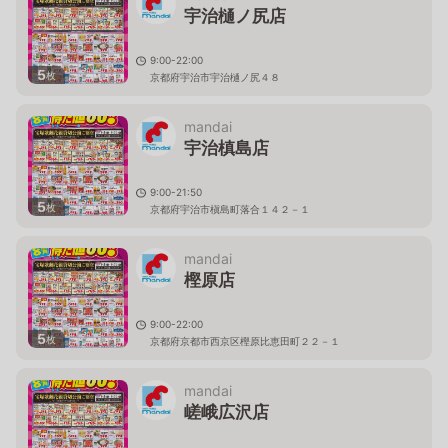
宇治樋ノ尻店
9:00-22:00
5
枚
京都府宇治市宇治樋ノ尻４８
mandai
宇治槙島店
9:00-21:50
5
枚
京都府宇治市槇島町落合１４２－１
mandai
樫原店
9:00-22:00
5
枚
京都府京都市西京区樫原比恵田町２２－１
mandai
嵯峨広沢店