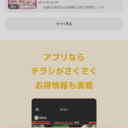
9:00-22:00
5
枚
京都府京都市右京区嵯峨広沢南下馬野町１-１６
すべて見る