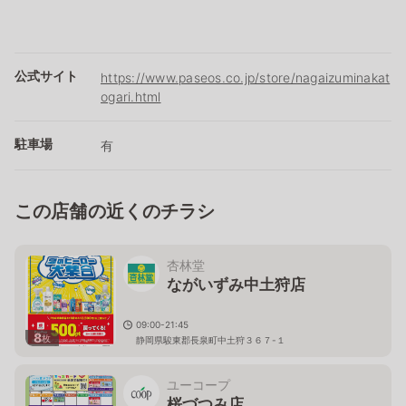
公式サイト
https://www.paseos.co.jp/store/nagaizuminakat
ogari.html
駐車場
有
この店舗の近くのチラシ
杏林堂
ながいずみ中土狩店
09:00-21:45
8
枚
静岡県駿東郡長泉町中土狩３６７-１
ユーコープ
桜づつみ店