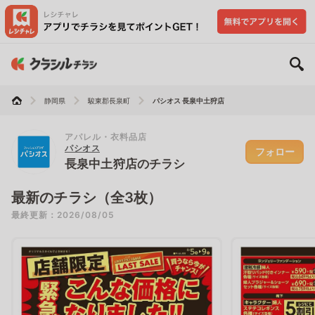
静岡県
駿東郡長泉町
パシオス 長泉中土狩店
アパレル・衣料品店
パシオス
フォロー
長泉中土狩店のチラシ
最新のチラシ（全3枚）
最終更新：2026/08/05