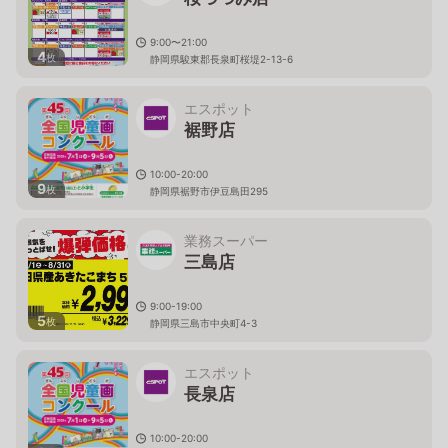
9:00〜21:00
4
枚
静岡県駿東郡長泉町桜堤2-13-6
エスポット
裾野店
10:00-20:00
9
枚
静岡県裾野市伊豆島田295
業務スーパー
三島店
9:00-19:00
5
枚
静岡県三島市中央町4-3
エスポット
長泉店
10:00-20:00