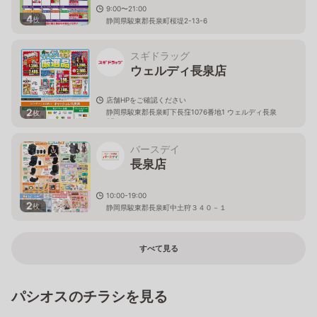
9:00〜21:00
4
枚
静岡県駿東郡長泉町桜堤2-13-6
スギドラッグ
ウェルディ長泉店
店舗HPをご確認ください
2
静岡県駿東郡長泉町下長窪1076番地1 ウェルディ長泉
枚
2F
バースデイ
長泉店
10:00-19:00
2
枚
静岡県駿東郡長泉町中土狩３４０－１
すべて見る
パシオスのチラシを見る