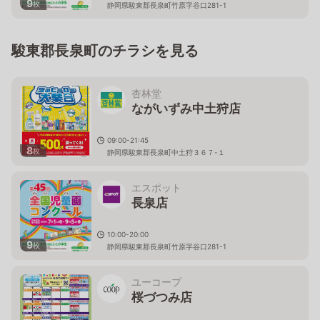
9
枚
静岡県駿東郡長泉町竹原字谷口281-1
駿東郡長泉町のチラシを見る
杏林堂
ながいずみ中土狩店
09:00-21:45
8
枚
静岡県駿東郡長泉町中土狩３６７-１
エスポット
長泉店
10:00-20:00
9
枚
静岡県駿東郡長泉町竹原字谷口281-1
ユーコープ
桜づつみ店