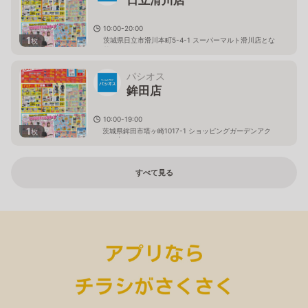
10:00-20:00
1
茨城県日立市滑川本町5-4-1 スーパーマルト滑川店とな
枚
り
パシオス
鉾田店
10:00-19:00
1
茨城県鉾田市塔ヶ崎1017-1 ショッピングガーデンアク
枚
ロス内
すべて見る