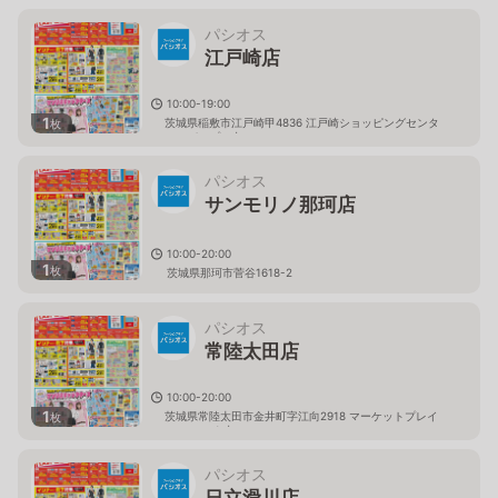
パシオス
江戸崎店
10:00-19:00
1
茨城県稲敷市江戸崎甲4836 江戸崎ショッピングセンタ
枚
ー（パンプ）内
パシオス
サンモリノ那珂店
10:00-20:00
1
枚
茨城県那珂市菅谷1618-2
パシオス
常陸太田店
10:00-20:00
1
茨城県常陸太田市金井町字江向2918 マーケットプレイ
枚
ス フェスタ内
パシオス
日立滑川店