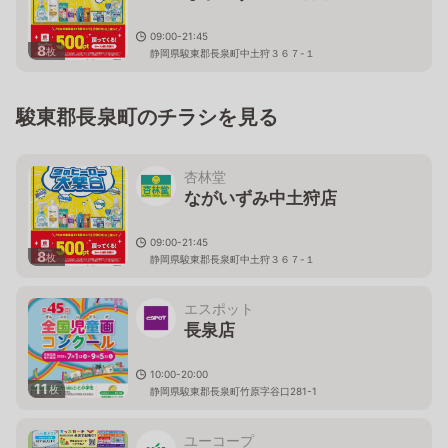
09:00-21:45
8
枚
静岡県駿東郡長泉町中土狩３６７-１
駿東郡長泉町のチラシを見る
杏林堂
ながいずみ中土狩店
09:00-21:45
8
枚
静岡県駿東郡長泉町中土狩３６７-１
エスポット
長泉店
10:00-20:00
11
枚
静岡県駿東郡長泉町竹原字谷口281-1
ユーコープ