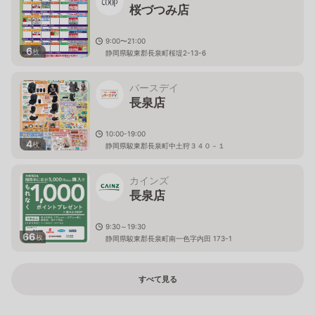
桜づつみ店
9:00〜21:00
6
枚
静岡県駿東郡長泉町桜堤2-13-6
バースデイ
長泉店
10:00-19:00
4
枚
静岡県駿東郡長泉町中土狩３４０－１
カインズ
長泉店
9:30～19:30
66
枚
静岡県駿東郡長泉町南一色字内田 173-1
すべて見る