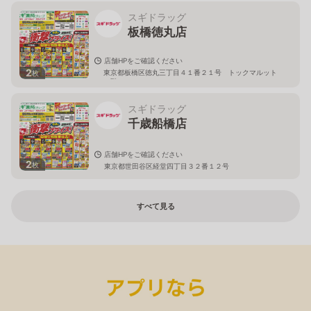
スギドラッグ
板橋徳丸店
店舗HPをご確認ください
2
東京都板橋区徳丸三丁目４１番２１号 トックマルット
枚
１階
スギドラッグ
千歳船橋店
店舗HPをご確認ください
2
枚
東京都世田谷区経堂四丁目３２番１２号
すべて見る