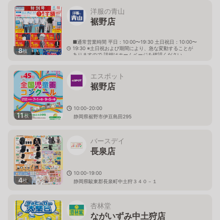
洋服の青山
裾野店
■通常営業時間 平日：10:00〜19:30 土日祝日：10:00〜
19:30 ※土日祝および期間により、急な変動することが
8
枚
ありますので 詳細はホームページを確認ください
静岡県裾野市伊豆島田843番地の3
エスポット
裾野店
10:00-20:00
11
枚
静岡県裾野市伊豆島田295
バースデイ
長泉店
10:00-19:00
4
枚
静岡県駿東郡長泉町中土狩３４０－１
杏林堂
ながいずみ中土狩店