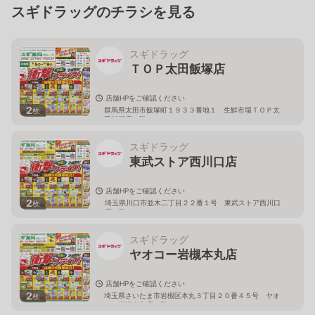
スギドラッグのチラシを見る
スギドラッグ
ＴＯＰ太田飯塚店
店舗HPをご確認ください
2
群馬県太田市飯塚町１９３３番地１ 生鮮市場ＴＯＰ太
枚
田飯塚店１階
スギドラッグ
東武ストア西川口店
店舗HPをご確認ください
2
埼玉県川口市並木二丁目２２番１号 東武ストア西川口
枚
店２階
スギドラッグ
ヤオコー岩槻本丸店
店舗HPをご確認ください
2
埼玉県さいたま市岩槻区本丸３丁目２０番４５号 ヤオ
枚
コー岩槻本丸店２階