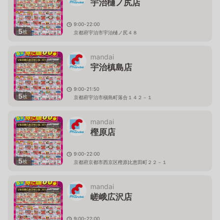
宇治樋ノ尻店
9:00-22:00
5
枚
京都府宇治市宇治樋ノ尻４８
mandai
宇治槙島店
9:00-21:50
5
枚
京都府宇治市槇島町落合１４２－１
mandai
樫原店
9:00-22:00
5
枚
京都府京都市西京区樫原比恵田町２２－１
mandai
嵯峨広沢店
9:00-22:00