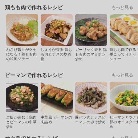
鶏もも肉で作れるレシピ
もっと見る
わさび醤油がクセ
しょうが香る 鶏も
ガーリック香る 鶏
鶏もも肉で作る 
になる！鶏もも肉
も肉とナスの炒め
もも肉のマヨポン
単こってりチャ
の和風ソテー
物
炒め
シュー
ピーマンで作れるレシピ
もっと見る
ご飯が進む！鶏肉
中華風 ピーマンの
豚バラ肉とナスピ
ピーマンとツナ
とピーマンの中華
肉詰め
ーマンのみそ炒め
卵のオイスター
炒め
め