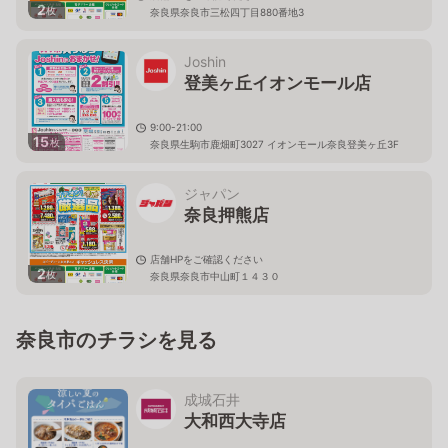
2
枚
奈良県奈良市三松四丁目880番地3
Joshin
登美ヶ丘イオンモール店
9:00-21:00
15
枚
奈良県生駒市鹿畑町3027 イオンモール奈良登美ヶ丘3F
ジャパン
奈良押熊店
店舗HPをご確認ください
2
枚
奈良県奈良市中山町１４３０
奈良市のチラシを見る
成城石井
大和西大寺店