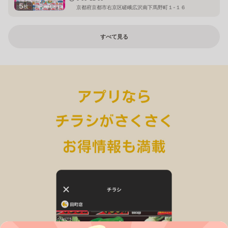
5
枚
京都府京都市右京区嵯峨広沢南下馬野町１-１６
すべて見る