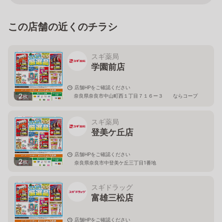
この店舗の近くのチラシ
スギ薬局
学園前店
店舗HPをご確認ください
2
奈良県奈良市中山町西１丁目７１６ー３ ならコープ
枚
２Ｆ
スギ薬局
登美ケ丘店
店舗HPをご確認ください
2
枚
奈良県奈良市中登美ケ丘三丁目1番地
スギドラッグ
富雄三松店
店舗HPをご確認ください