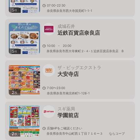
07:00-22:30
5
枚
奈良県奈良市西大寺国見町1-1-1
成城石井
近鉄百貨店奈良店
10:00 - 20:00
5
奈良県奈良市西大寺東町２-４-１近鉄百貨店奈良店 B
枚
１Ｆ
ザ・ビッグエクストラ
大安寺店
7:00〜23:00
2
枚
奈良県奈良市南京終町1-128-1
スギ薬局
学園前店
店舗HPをご確認ください
2
奈良県奈良市中山町西１丁目７１６ー３ ならコープ
枚
２Ｆ