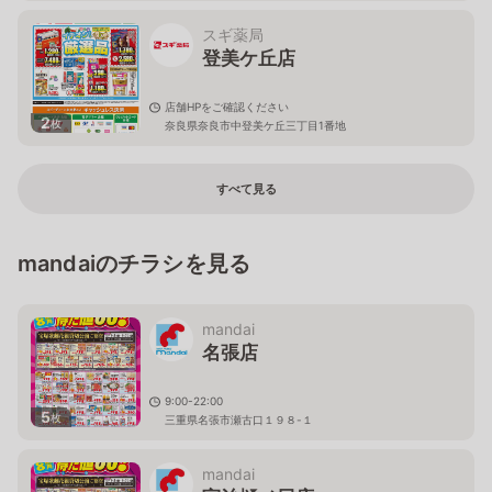
スギ薬局
登美ケ丘店
店舗HPをご確認ください
2
枚
奈良県奈良市中登美ケ丘三丁目1番地
すべて見る
mandaiのチラシを見る
mandai
名張店
9:00-22:00
5
枚
三重県名張市瀬古口１９８-１
mandai