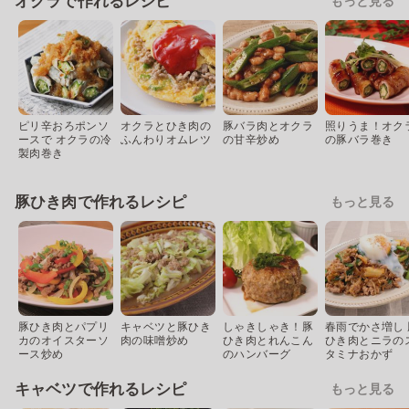
オクラで作れるレシピ
もっと見る
ピリ辛おろポンソ
オクラとひき肉の
豚バラ肉とオクラ
照りうま！オク
ースで オクラの冷
ふんわりオムレツ
の甘辛炒め
の豚バラ巻き
製肉巻き
豚ひき肉で作れるレシピ
もっと見る
豚ひき肉とパプリ
キャベツと豚ひき
しゃきしゃき！豚
春雨でかさ増し 
カのオイスターソ
肉の味噌炒め
ひき肉とれんこん
ひき肉とニラの
ース炒め
のハンバーグ
タミナおかず
キャベツで作れるレシピ
もっと見る