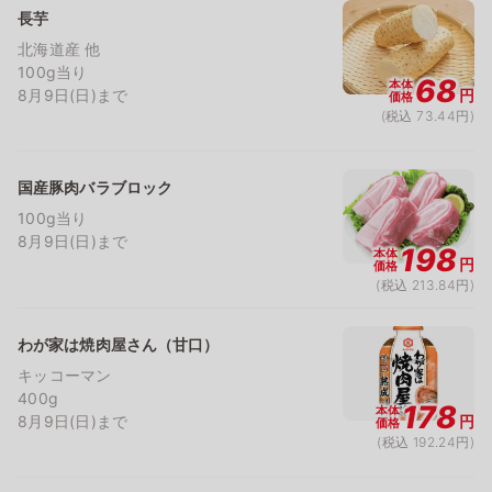
長芋
北海道産 他
100g当り
68
本体
8月9日(日)まで
円
価格
(税込 73.44円)
国産豚肉バラブロック
100g当り
8月9日(日)まで
198
本体
円
価格
(税込 213.84円)
わが家は焼肉屋さん（甘口）
キッコーマン
400g
178
本体
8月9日(日)まで
円
価格
(税込 192.24円)