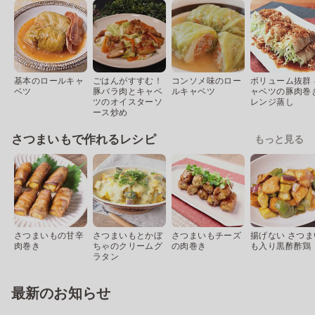
基本のロールキャ
ごはんがすすむ！
コンソメ味のロー
ボリューム抜群 
ベツ
豚バラ肉とキャベ
ルキャベツ
ャベツの豚肉巻
ツのオイスターソ
レンジ蒸し
ース炒め
さつまいもで作れるレシピ
もっと見る
さつまいもの甘辛
さつまいもとかぼ
さつまいもチーズ
揚げない さつま
肉巻き
ちゃのクリームグ
の肉巻き
も入り黒酢酢鶏
ラタン
最新のお知らせ