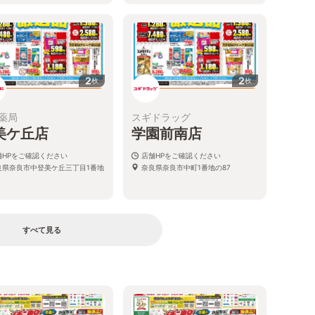
2
2
枚
枚
薬局
スギドラッグ
美ケ丘店
学園前南店
舗HPをご確認ください
店舗HPをご確認ください
良県奈良市中登美ケ丘三丁目1番地
奈良県奈良市中町1番地の87
すべて見る
る