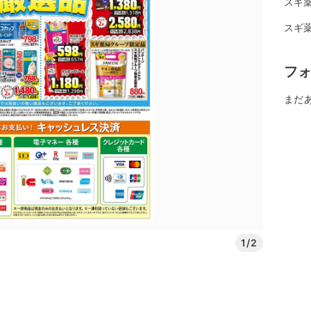
スギ薬
スギ薬
フ
まだ
1/2