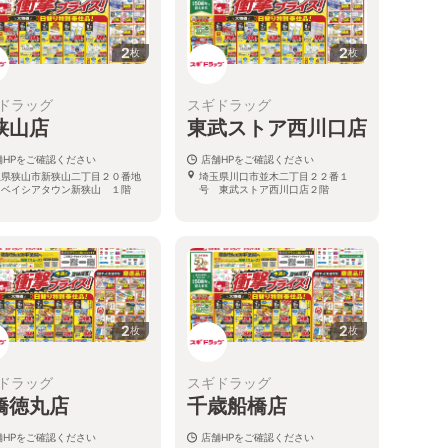
2
2
枚
枚
ドラッグ
スギドラッグ
狭山店
東武ストア西川口店
舗HPをご確認ください
店舗HPをご確認ください
玉県狭山市新狭山二丁目２０番地
埼玉県川口市並木二丁目２２番１
 ベイシアタウン新狭山 １階
号 東武ストア西川口店２階
2
2
枚
枚
ドラッグ
スギドラッグ
橋徳丸店
千歳船橋店
舗HPをご確認ください
店舗HPをご確認ください