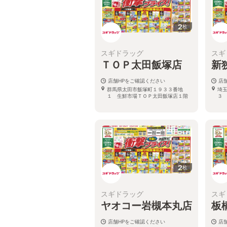
2
枚
スギドラッグ
スギ
ＴＯＰ太田飯塚店
新
店舗HPをご確認ください
店
群馬県太田市飯塚町１９３３番地
埼
１ 生鮮市場ＴＯＰ太田飯塚店１階
３
2
枚
スギドラッグ
スギ
ヤオコー岩槻本丸店
板
店舗HPをご確認ください
店