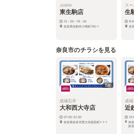
Joshin
スー
東生駒店
生
10：00～19：00
9:
奈良県生駒市小明町745-1
奈
奈良市のチラシを見る
5
枚
成城石井
成城
大和西大寺店
近
07:00-22:30
10
奈良県奈良市西大寺国見町1-1-1
奈良
鉄