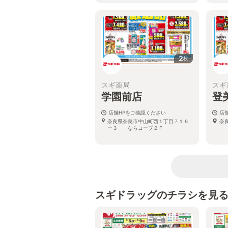
2
枚
スギ薬局
スギ
学園前店
登
店舗HPをご確認ください
店
奈良県奈良市中山町西１丁目７１６
奈
ー３ ならコープ２Ｆ
スギドラッグのチラシを見