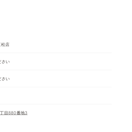
三松店
ださい
ださい
丁目880番地3