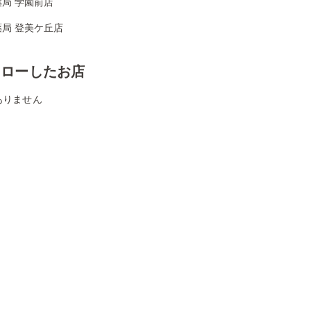
局 学園前店
局 登美ケ丘店
ォローしたお店
ありません