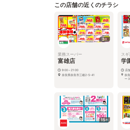
この店舗の近くのチラシ
3
枚
業務スーパー
スギ
富雄店
学
9:00～21:00
店
奈良県奈良市三碓2-5-41
奈
ー
15
枚