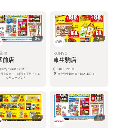
2
7
枚
枚
薬局
KOHYO
園前店
東生駒店
舗HPをご確認ください
9:00～22:00
良県奈良市中山町西１丁目７１６
奈良県生駒市東生駒2-440-1
３ ならコープ２Ｆ
11
2
枚
枚