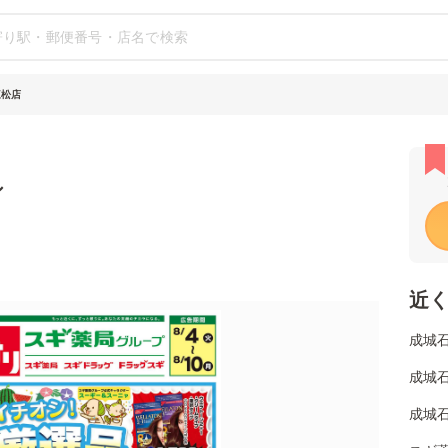
三松店
シ
近
成城
成城
成城