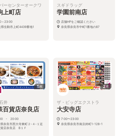
パーセンターオークワ
スギドラッグ
駒上町店
学園前南店
00～23:00
店舗HPをご確認ください
良県生駒市上町4439番地1
奈良県奈良市中町1番地の87
5
2
枚
枚
石井
ザ・ビッグエクストラ
鉄百貨店奈良店
大安寺店
:00 - 20:00
7:00〜23:00
県奈良市西大寺東町２-４-１近
奈良県奈良市南京終町1-128-1
百貨店奈良店 B１Ｆ