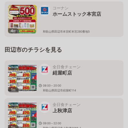
コーナン
ホームストック本宮店
4
枚
和歌山県田辺市本宮町本宮280番地5
田辺市のチラシを見る
全日食チェーン
紺屋町店
08:00～20:00
1
枚
和歌山県田辺市紺屋町114
全日食チェーン
上秋津店
09:00～22:00
1
枚
和歌山県田辺市上秋津2088-1