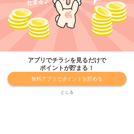
今すぐアプリをダウンロードする
アプリでチラシを見るだけで
ポイントが貯まる！
無料アプリでポイントを貯める
プライバシーポリシー
利用規約
運営会社
サービスに関してのお問い合わせ
チラシ掲載をお考えの方
とじる
Copyright© Kurashiru, Inc. All Rights Reserved.