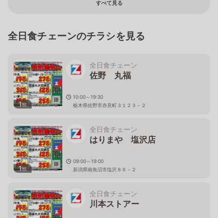
すべて見る
全日食チェーンのチラシを見る
全日食チェーン
佐野 丸福
10:00～19:30
1
枚
栃木県佐野市赤見町３１２３－２
全日食チェーン
はりまや 塩沢店
09:00～19:00
1
枚
新潟県南魚沼市塩沢８６－２
全日食チェーン
川本ストアー