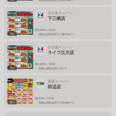
全日食チェーン
下三栖店
09:00～22:00
1
枚
和歌山県田辺市下三栖1352-1
全日食チェーン
ライフ江川店
08:00～19:00
1
枚
和歌山県田辺市江川7-1
業務スーパー
田辺店
8:00～20:00
3
枚
和歌山県田辺市下万呂465-12