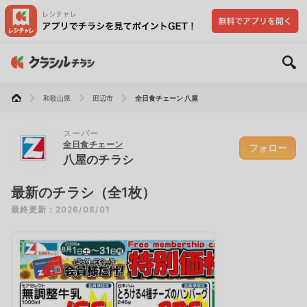
和歌山県
田辺市
全日食チェーン 八屋
スーパー
全日食チェーン
フォロー
八屋のチラシ
最新のチラシ（全1枚）
最終更新：2026/08/01