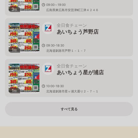
09:00～19:00
3
枚
広島県東広島市安芸津町三津４２４６
全日食チェーン
あいちょう芦野店
09:30-18:30
1
枚
北海道釧路市芦野１－１－７
全日食チェーン
あいちょう星が浦店
10:00-18:30
1
枚
北海道釧路市星ヶ浦大通り２－７－１
すべて見る