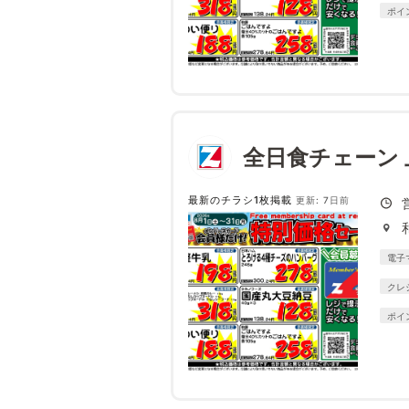
ポイ
全日食チェーン 
最新のチラシ1枚掲載
更新: 7日前
電子
クレ
ポイ