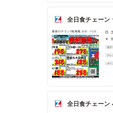
全日食チェーン
最新のチラシ1枚掲載
更新: 7日前
電子
クレ
ポイ
全日食チェーン 