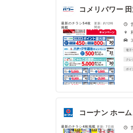
コメリパワー 田
最新のチラシ54枚
更新: 約12時
掲載
間前
電子
クレ
ポイ
コーナン ホー
最新のチラシ4枚掲載
更新: 7日前