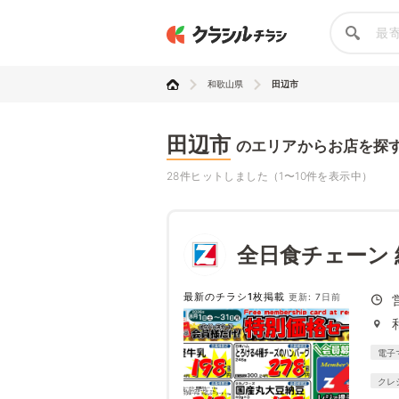
和歌山県
田辺市
田辺市
のエリアからお店を探
28件ヒットしました（1〜10件を表示中）
全日食チェーン 
最新のチラシ1枚掲載
更新: 7日前
電子
クレ