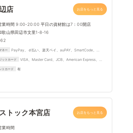
辺店
お店をもっと見る
営業時間 9:00-20:00 平日の資材館は7：00開店
和歌山県田辺市文里1-8-16
362
PayPay、ｄ払い、楽天ペイ、auPAY、SmartCode、
マネー
FamiPay、銀行Pay、ゆうちょPay、メルペイ
VISA、Master Card、JCB、American Express、
ジットカード
Diners Club
有
ントカード
ムストック本宮店
お店をもっと見る
営業時間