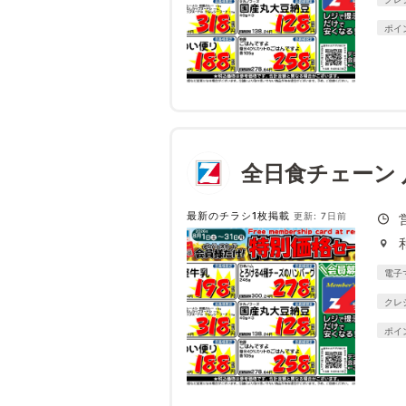
ポイ
全日食チェーン 
最新のチラシ1枚掲載
更新: 7日前
電子
クレ
ポイ