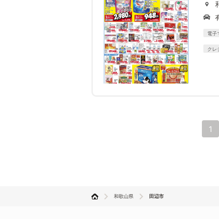
電子
クレ
1
和歌山県
田辺市