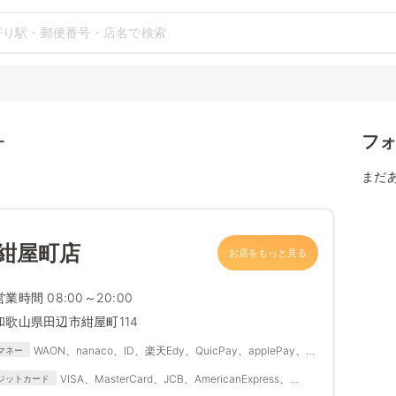
フ
す
まだ
紺屋町店
お店をもっと見る
営業時間 08:00～20:00
和歌山県田辺市紺屋町114
WAON、nanaco、ID、楽天Edy、QuicPay、applePay、
マネー
Suica、PASMO、IC
VISA、MasterCard、JCB、AmericanExpress、
ジットカード