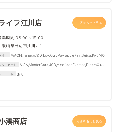
 ライフ江川店
お店をもっと見る
営業時間 08:00～19:00
和歌山県田辺市江川7-1
WAON,nanaco,楽天Edy,QuicPay,applePay,Suica,PASMO
マネー
VISA,MasterCard,JCB,AmericanExpress,DinersClub,
ジットカード
DISCOVER
あり
ントカード
小湊商店
お店をもっと見る