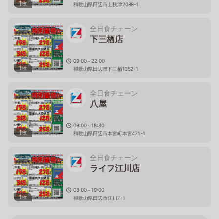
1
枚
和歌山県田辺市上秋津2088-1
全日食チェーン
下三栖店
09:00～22:00
1
枚
和歌山県田辺市下三栖1352-1
全日食チェーン
八屋
09:00～18:30
1
枚
和歌山県田辺市本宮町本宮471-1
全日食チェーン
ライフ江川店
08:00～19:00
1
枚
和歌山県田辺市江川7-1