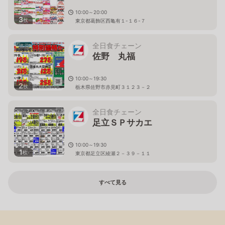
10:00～20:00
3
枚
東京都葛飾区西亀有１-１６-７
全日食チェーン
佐野 丸福
10:00～19:30
2
枚
栃木県佐野市赤見町３１２３－２
全日食チェーン
足立ＳＰサカエ
10:00～19:30
1
枚
東京都足立区綾瀬２－３９－１１
すべて見る