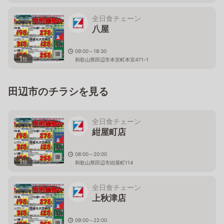
全日食チェーン
八屋
09:00～18:30
1
枚
和歌山県田辺市本宮町本宮471-1
田辺市のチラシを見る
全日食チェーン
紺屋町店
08:00～20:00
1
枚
和歌山県田辺市紺屋町114
全日食チェーン
上秋津店
09:00～22:00