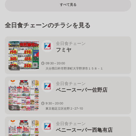
すべて見る
全日食チェーンのチラシを見る
全日食チェーン
フミヤ
09:30～20:00
4
枚
大分県臼杵市野津町大字野津市１５８－１
全日食チェーン
ベニースーパー佐野店
9:30～20:00
3
枚
東京都足立区佐野２-27-10
全日食チェーン
ベニースーパー西亀有店