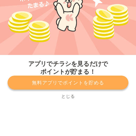
今すぐアプリをダウンロードする
アプリでチラシを見るだけで
ポイントが貯まる！
無料アプリでポイントを貯める
プライバシーポリシー
利用規約
運営会社
サービスに関してのお問い合わせ
チラシ掲載をお考えの方
とじる
Copyright© Kurashiru, Inc. All Rights Reserved.