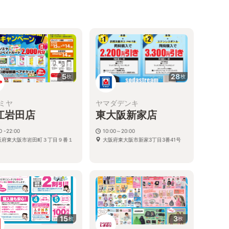
5
28
枚
枚
ミヤ
ヤマダデンキ
江岩田店
東大阪新家店
0 -22:00
10:00～20:00
阪府東大阪市岩田町３丁目９番１
大阪府東大阪市新家3丁目3番41号
15
3
枚
枚