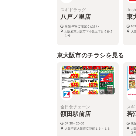
スギドラッグ
Josh
八戸ノ里店
東
店舗HPをご確認ください
10:
大阪府東大阪市下小阪五丁目５番２
大
１号
東大阪市のチラシを見る
1
枚
全日食チェーン
スギ
額田駅前店
若
07:30～20:00
店
大阪府東大阪市立花町１６－１３
大
３