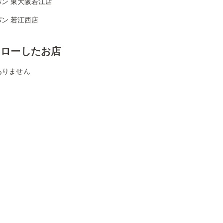
パン 東大阪若江店
ン 若江西店
ォローしたお店
ありません