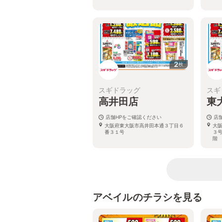
2
枚
スギドラッグ
スギ
高井田店
東
店舗HPをご確認ください
店
大阪府東大阪市高井田本通３丁目６
大
番３１号
３
階
アベイルのチラシを見る