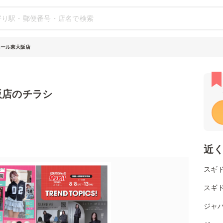
モール東大阪店
阪店のチラシ
近
スギ
スギド
ジャ