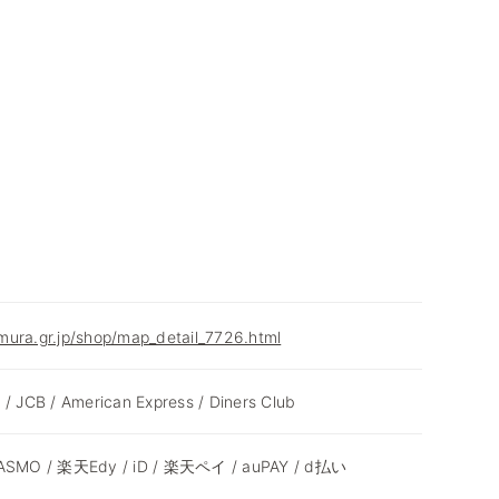
mura.gr.jp/shop/map_detail_7726.html
 / JCB / American Express / Diners Club
 PASMO / 楽天Edy / iD / 楽天ペイ / auPAY / d払い