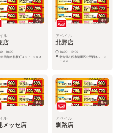
5
4
枚
枚
イル
アベイル
梗店
北野店
00～19:00
10:00～19:00
海道函館市桔梗町４１７−１０３
北海道札幌市清田区北野四条２－８
－３３
5
5
枚
枚
イル
アベイル
見メッセ店
釧路店