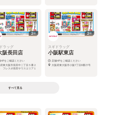
2
2
枚
枚
ドラッグ
スギドラッグ
大阪長田店
小阪駅東店
舗HPをご確認ください
店舗HPをご確認ください
阪府東大阪市長田中二丁目５番２
大阪府東大阪市小阪1丁目8番21号
号 フレスポ長田サウスエリア１
すべて見る