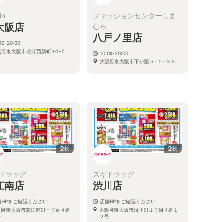
in
ファッションセンターしま
大阪店
むら
八戸ノ里店
00-20:00
阪府東大阪市若江西新町3-1-7
10:00-20:00
大阪府東大阪市下小阪５−２−３５
2
2
枚
枚
ドラッグ
スギドラッグ
江南店
渋川店
舗HPをご確認ください
店舗HPをご確認ください
阪府東大阪市若江南町一丁目４番
大阪府東大阪市渋川町１丁目４番１
号
２号