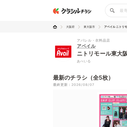
大阪府
東大阪市
アベイル ニトリ
アパレル・衣料品店
アベイル
ニトリモール東大
あべいる
最新のチラシ（全5枚）
最終更新：2026/08/07