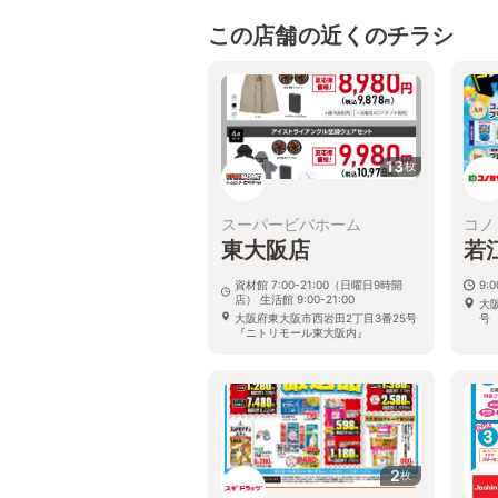
この店舗の近くのチラシ
13
枚
スーパービバホーム
コノ
東大阪店
若
資材館 7:00-21:00（日曜日9時開
9:0
店） 生活館 9:00-21:00
大
大阪府東大阪市西岩田2丁目3番25号
号
『ニトリモール東大阪内』
2
枚