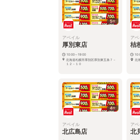
5
枚
アベイル
アベ
厚別東店
桔
10:00～19:00
10:
北海道札幌市厚別区厚別東五条７－
北
１２－１０
4
枚
アベイル
アベ
北広島店
北