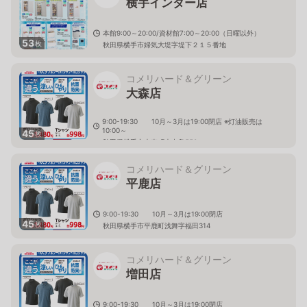
横手インター店
本館9:00～20:00/資材館7:00～20:00（日曜以外）
53
枚
秋田県横手市婦気大堤字堤下２１５番地
コメリハード＆グリーン
大森店
9:00-19:30 10月～3月は19:00閉店 ※灯油販売は
10:00～
45
枚
秋田県横手市大森町大中島550
コメリハード＆グリーン
平鹿店
9:00-19:30 10月～3月は19:00閉店
45
枚
秋田県横手市平鹿町浅舞字福田314
コメリハード＆グリーン
増田店
9:00-19:30 10月～3月は19:00閉店