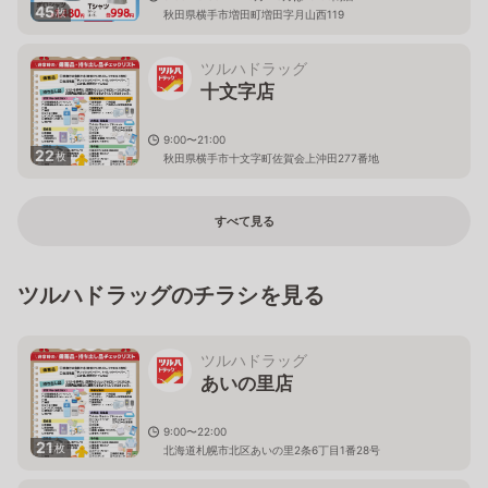
45
枚
秋田県横手市増田町増田字月山西119
ツルハドラッグ
十文字店
9:00〜21:00
22
枚
秋田県横手市十文字町佐賀会上沖田277番地
すべて見る
ツルハドラッグのチラシを見る
ツルハドラッグ
あいの里店
9:00〜22:00
21
枚
北海道札幌市北区あいの里2条6丁目1番28号