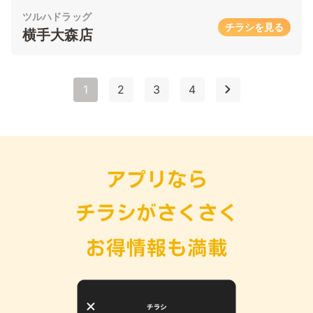
ツルハドラッグ
チラシを見る
横手大森店
1
2
3
4