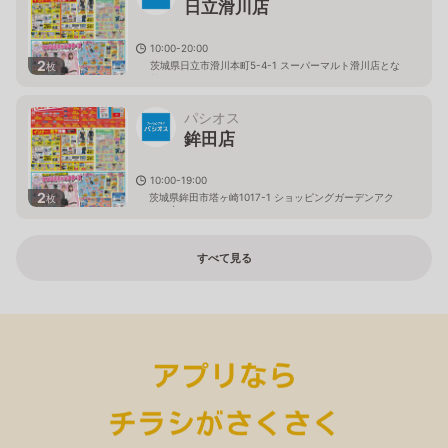
日立滑川店
10:00-20:00
2
茨城県日立市滑川本町5-4-1 スーパーマルト滑川店とな
枚
り
パシオス
鉾田店
10:00-19:00
2
茨城県鉾田市塔ヶ崎1017-1 ショッピングガーデンアク
枚
ロス内
すべて見る