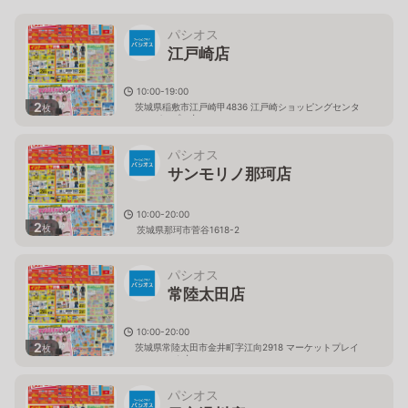
パシオス
江戸崎店
10:00-19:00
2
茨城県稲敷市江戸崎甲4836 江戸崎ショッピングセンタ
枚
ー（パンプ）内
パシオス
サンモリノ那珂店
10:00-20:00
2
枚
茨城県那珂市菅谷1618-2
パシオス
常陸太田店
10:00-20:00
2
茨城県常陸太田市金井町字江向2918 マーケットプレイ
枚
ス フェスタ内
パシオス