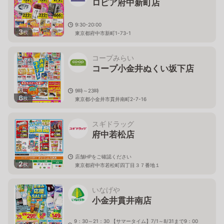
ロピア府中新町店
9:30-20:00
3
枚
東京都府中市新町1-73-1
コープみらい
コープ小金井ぬくい坂下店
9時～23時
6
枚
東京都小金井市貫井南町2-7-16
スギドラッグ
府中若松店
店舗HPをご確認ください
2
枚
東京都府中市若松町四丁目３７番地１
いなげや
小金井貫井南店
9：30～21：30 【サマータイム】7/1～8/31まで9：00