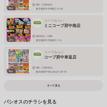
9時～22時45分
6
枚
東京都府中市寿町2-4-42
コープみらい
ミニコープ府中南店
9時30分～23時
2
枚
東京都府中市南町2-1-6
コープみらい
コープ府中車返店
9時～22時45分
6
枚
東京都府中市白糸台5-29-16
すべて見る
パシオスのチラシを見る