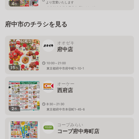
より営業いたします
4
枚
東京都小金井市貫井南町5－14－18
府中市のチラシを見る
オオゼキ
府中店
10:00～21:00
15
枚
東京都府中市府中町1-10-1
オーケー
西府店
8:30～21:30
2
枚
東京都府中市本宿町1-45-6
コープみらい
コープ府中寿町店