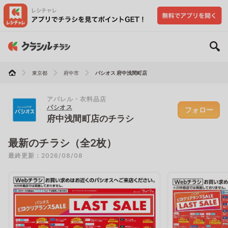
東京都
府中市
パシオス 府中浅間町店
アパレル・衣料品店
パシオス
フォロー
府中浅間町店のチラシ
最新のチラシ（全2枚）
最終更新：2026/08/08