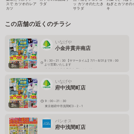
スで カツオのレア
ラダ
ッ カツオのたたき
ねぎとカツオの
カツ
サラダ
キ
この店舗の近くのチラシ
いなげや
小金井貫井南店
9：30～21：30 【サマータイム】7/1～8/31まで9：00
より営業いたします
3
枚
東京都小金井市貫井南町5－14－18
いなげや
府中浅間町店
9：00～21：30
3
枚
東京都府中市浅間町3－2－1
パシオス
府中浅間町店