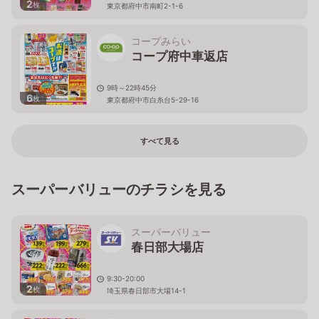
2
枚
東京都府中市南町2-1-6
コープみらい
コープ府中車返店
9時～22時45分
6
枚
東京都府中市白糸台5-29-16
すべて見る
スーパーバリューのチラシを見る
スーパーバリュー
春日部大場店
9:30-20:00
2
枚
埼玉県春日部市大場14-1