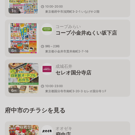
10:00-20:00
1
枚
東京都府中市浅間町3-2-1 いなげや２階
コープみらい
コープ小金井ぬくい坂下店
9時～23時
6
枚
東京都小金井市貫井南町2-7-16
成城石井
セレオ国分寺店
10:00-23:00
6
枚
東京都国分寺市南町3-20-3 セレオ国分寺１F
府中市のチラシを見る
オオゼキ
府中店