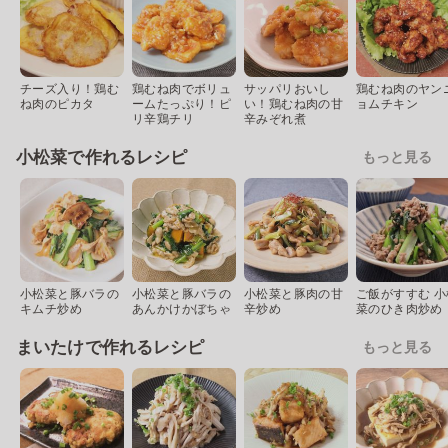
チーズ入り！鶏む
鶏むね肉でボリュ
サッパリおいし
鶏むね肉のヤン
ね肉のピカタ
ームたっぷり！ピ
い！鶏むね肉の甘
ョムチキン
リ辛鶏チリ
辛みぞれ煮
小松菜で作れるレシピ
もっと見る
小松菜と豚バラの
小松菜と豚バラの
小松菜と豚肉の甘
ご飯がすすむ 小
キムチ炒め
あんかけかぼちゃ
辛炒め
菜のひき肉炒め
まいたけで作れるレシピ
もっと見る