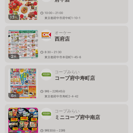
10:00～21:00
13
枚
東京都府中市府中町1-10-1
オーケー
西府店
8:30～21:30
2
枚
東京都府中市本宿町1-45-6
コープみらい
コープ府中寿町店
9時～22時45分
6
枚
東京都府中市寿町2-4-42
コープみらい
ミニコープ府中南店
9時30分～23時