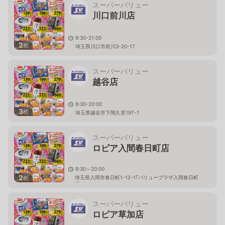
スーパーバリュー
川口前川店
9:30-21:00
2
枚
埼玉県川口市前川3-20-17
スーパーバリュー
越谷店
9:30-20:00
3
枚
埼玉県越谷市下間久里197-1
スーパーバリュー
ロピア入間春日町店
9:30～20:00
2
埼玉県入間市春日町1-12-1｢バリュープラザ入間春日町
枚
店｣内
スーパーバリュー
ロピア草加店