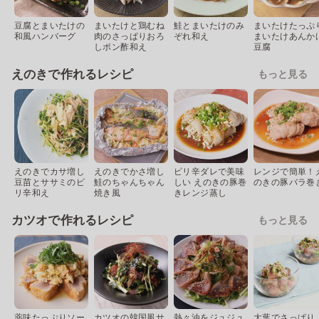
豆腐とまいたけの
まいたけと鶏むね
鮭とまいたけのみ
まいたけたっぷ
和風ハンバーグ
肉のさっぱりおろ
ぞれ和え
まいたけあんか
しポン酢和え
豆腐
えのきで作れるレシピ
もっと見る
えのきでカサ増し
えのきでかさ増し
ピリ辛ダレで美味
レンジで簡単！
豆苗とササミのピ
鮭のちゃんちゃん
しい えのきの豚巻
のきの豚バラ巻
リ辛和え
焼き風
きレンジ蒸し
カツオで作れるレシピ
もっと見る
薬味たっぷりソー
カツオの韓国風サ
熱々油をジュジュ
大葉でさっぱり