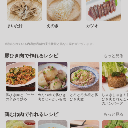
まいたけ
えのき
カツオ
※明細されている内容は店舗の実売状況と異なる場合がございます。
豚ひき肉で作れるレシピ
もっと見る
豚ひき肉とゴーヤ
めんつゆで豚ひき
とろとろ大根と豚
しゃきしゃき！
の辛みそ炒め
肉とじゃがいも煮
ひき肉煮
ひき肉とれんこ
のハンバーグ
鶏むね肉で作れるレシピ
もっと見る