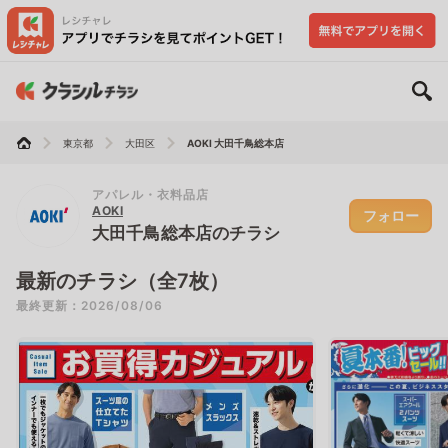
東京都
大田区
AOKI 大田千鳥総本店
アパレル・衣料品店
AOKI
フォロー
大田千鳥総本店のチラシ
最新のチラシ（全7枚）
最終更新：2026/08/06