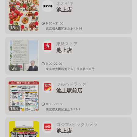
オオゼキ
池上店
9:30～21:00
18
枚
東京都大田区池上3-41-14
東急ストア
池上店
9:00-22:00
6
枚
東京都大田区池上６丁目３番１０号
ツルハドラッグ
池上駅前店
9:00〜21:00
15
枚
東京都大田区池上3-41-7
コジマ×ビックカメラ
池上店