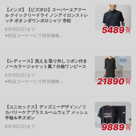
【メンズ】【ビズポロ】スーパーエアクー
ル クイックリードライ ノンアイロンストレ
ッチ ボタンダウンポロシャツ 市松
5489
税込
8月9日(日)まで
円
※特設コーナーにて特別価格...
【レディース】洗える 取り外しリボン付き
ノーカラージャケット風７分袖ワンピース
8月9日(日)まで
21890
税込
※特設コーナーにて特別価格...
円
【ユニセックス】ディズニーデザイン／リ
カバリーケアプラス ルームウェア メッシュ
半袖＆半ズボン
9889
税込
8月9日(日)まで
円