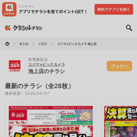
東京都
大田区
コジマ×ビックカメラ 池上店
家電量販店
コジマ×ビックカメラ
フォロー
池上店のチラシ
最新のチラシ（全28枚）
最終更新：2026/08/07