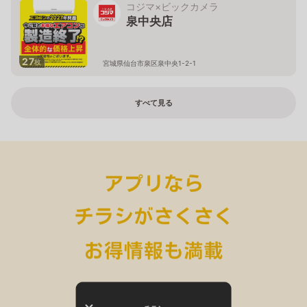
コジマ×ビックカメラ
泉中央店
27
枚
宮城県仙台市泉区泉中央1-2-1
すべて見る