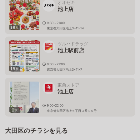
オオゼキ
池上店
9:30～21:00
18
枚
東京都大田区池上3-41-14
ツルハドラッグ
池上駅前店
9:00〜21:00
15
枚
東京都大田区池上3-41-7
東急ストア
池上店
9:00-22:00
9
枚
東京都大田区池上６丁目３番１０号
大田区のチラシを見る