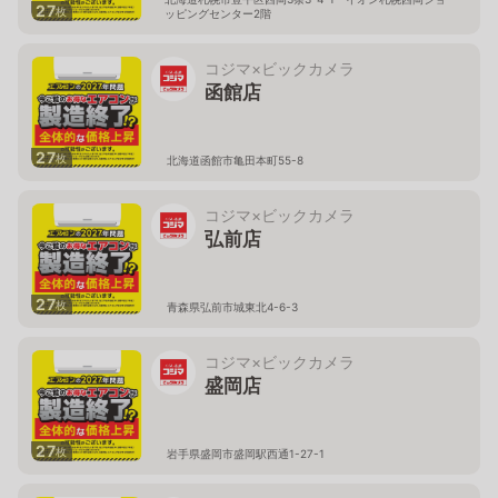
27
枚
ッピングセンター2階
コジマ×ビックカメラ
函館店
27
枚
北海道函館市亀田本町55-8
コジマ×ビックカメラ
弘前店
27
枚
青森県弘前市城東北4-6-3
コジマ×ビックカメラ
盛岡店
27
枚
岩手県盛岡市盛岡駅西通1-27-1