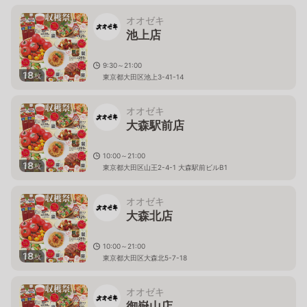
オオゼキ
池上店
9:30～21:00
18
枚
東京都大田区池上3-41-14
オオゼキ
大森駅前店
10:00～21:00
18
枚
東京都大田区山王2-4-1 大森駅前ビルB1
オオゼキ
大森北店
10:00～21:00
18
枚
東京都大田区大森北5-7-18
オオゼキ
御嶽山店