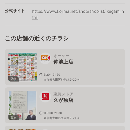
公式サイト
https://www.kojima.net/shop/shoplist/ikegami.h
tml
この店舗の近くのチラシ
オーケー
仲池上店
8:30～21:30
2
枚
東京都大田区仲池上2-20-4
東急ストア
久が原店
1F9:00-21:30
9
枚
東京都大田区久が原2-21-4