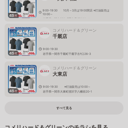
9:00-19:30 10月～3月は19:00閉店 ※灯油販売は
10:00～
45
枚
岩手県一関市川崎町薄衣字須崎58-4
コメリハード＆グリーン
千厩店
9:00-19:30
45
枚
岩手県一関市千厩町千厩字古ｹ口26-3
コメリハード＆グリーン
大東店
9:00-19:30 ※灯油販売は10:00～
45
枚
岩手県一関市大東町摺沢字八幡前20-1
すべて見る
コメリハード＆グリーンのチラシを見る