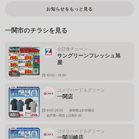
お知らせをもっと見る
一関市のチラシを見る
全日食チェーン
サングリーンフレッシュ旭
屋
1
枚
10:00～19:30
岩手県一関市川崎町薄衣字久伝７９
コメリハード＆グリーン
一関店
9:00-20:00 資材館は8:00開店
49
枚
岩手県一関市上日照4-32
コメリハード＆グリーン
一関川崎店